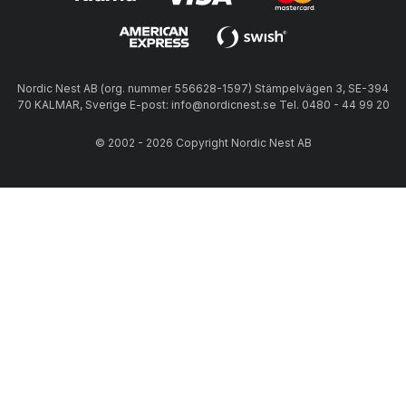
Nordic Nest AB (org. nummer 556628-1597) Stämpelvägen 3, SE-394
70 KALMAR, Sverige E-post: info@nordicnest.se Tel. 0480 - 44 99 20
© 2002 - 2026 Copyright Nordic Nest AB