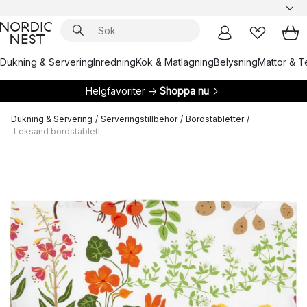
Dukning & Servering
Inredning
Kök & Matlagning
Belysning
Mattor & Te
Helgfavoriter →
Shoppa nu
Dukning & Servering
/
Serveringstillbehör
/
Bordstabletter
/
Leksand bordstablett