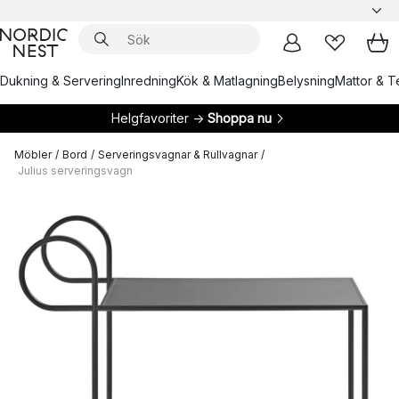
Dukning & Servering
Inredning
Kök & Matlagning
Belysning
Mattor & Te
Helgfavoriter →
Shoppa nu
Möbler
/
Bord
/
Serveringsvagnar & Rullvagnar
/
Julius serveringsvagn