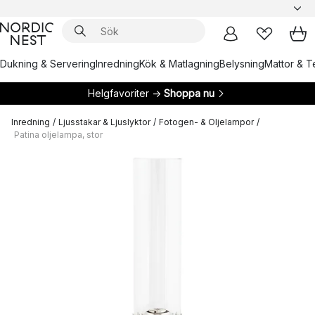
Dukning & Servering
Inredning
Kök & Matlagning
Belysning
Mattor & Te
Helgfavoriter →
Shoppa nu
Inredning
/
Ljusstakar & Ljuslyktor
/
Fotogen- & Oljelampor
/
Patina oljelampa, stor