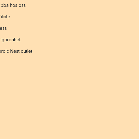
obba hos oss
filiate
ess
lgörenhet
rdic Nest outlet