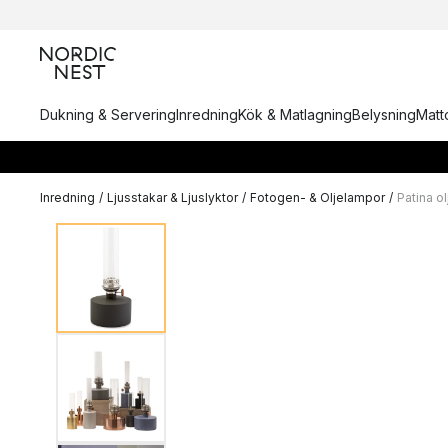
Dukning & Servering
Inredning
Kök & Matlagning
Belysning
Matto
Inredning
/
Ljusstakar & Ljuslyktor
/
Fotogen- & Oljelampor
/
Patina o