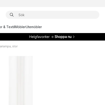
r & Textil
Möbler
Utemöbler
Helgfavoriter →
Shoppa nu
ljelampa, stor