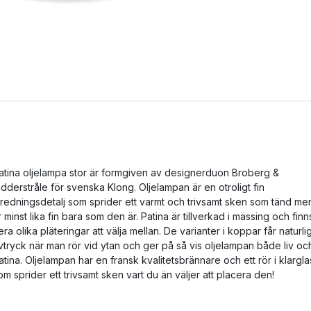
atina oljelampa stor är formgiven av designerduon Broberg &
idderstråle för svenska Klong. Oljelampan är en otroligt fin
nredningsdetalj som sprider ett varmt och trivsamt sken som tänd me
r minst lika fin bara som den är. Patina är tillverkad i mässing och finns
lera olika pläteringar att välja mellan. De varianter i koppar får naturli
vtryck när man rör vid ytan och ger på så vis oljelampan både liv oc
atina. Oljelampan har en fransk kvalitetsbrännare och ett rör i klargla
om sprider ett trivsamt sken vart du än väljer att placera den!