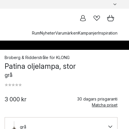
Rum
Nyheter
Varumärken
Kampanjer
Inspiration
Broberg & Ridderstråle
för
KLONG
Patina oljelampa, stor
grå
3 000 kr
30 dagars prisgaranti
Matcha priset
grå