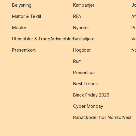
Belysning
Kampanjer
J
Mattor & Textil
REA
Af
Möbler
Nyheter
Pr
Utemöbler & Trädgårdsmöbler
Bästsäljare
Vä
Presentkort
Högtider
No
Rum
Presenttips
Nest Trends
Black Friday 2026
Cyber Monday
Rabattkoder hos Nordic Nest