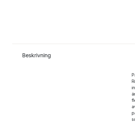
Beskrivning
P
R
i
ä
f
a
p
s