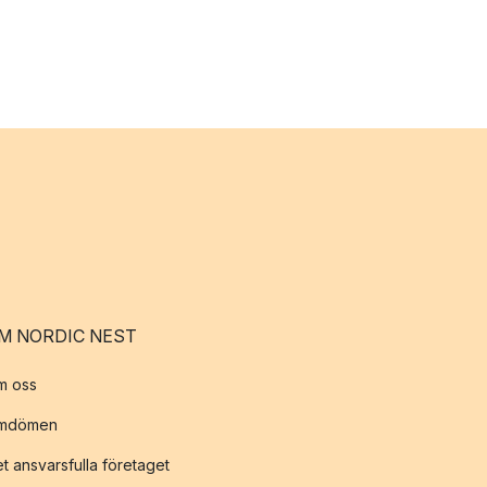
M NORDIC NEST
m oss
mdömen
t ansvarsfulla företaget