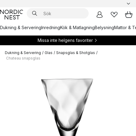
Dukning & Servering
Inredning
Kök & Matlagning
Belysning
Mattor & Te
Missa inte helgens favoriter
Dukning & Servering
/
Glas
/
Snapsglas & Shotglas
/
Chateau snapsglas