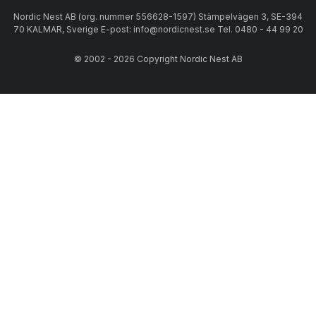
Nordic Nest AB (org. nummer 556628-1597) Stämpelvägen 3, SE-394
70 KALMAR, Sverige E-post: info@nordicnest.se Tel. 0480 - 44 99 20
© 2002 - 2026 Copyright Nordic Nest AB