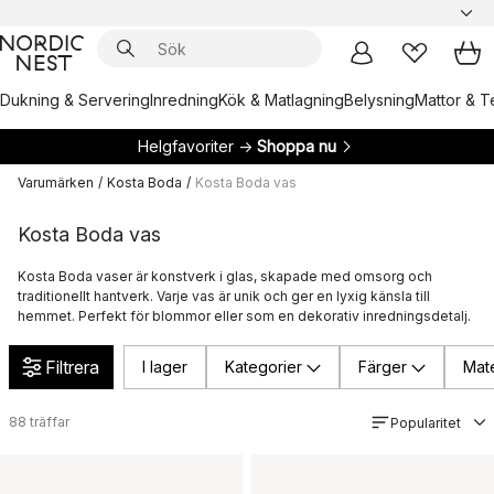
Dukning & Servering
Inredning
Kök & Matlagning
Belysning
Mattor & Te
Helgfavoriter →
Shoppa nu
Varumärken
/
Kosta Boda
/
Kosta Boda vas
Kosta Boda vas
Kosta Boda vaser är konstverk i glas, skapade med omsorg och
traditionellt hantverk. Varje vas är unik och ger en lyxig känsla till
hemmet. Perfekt för blommor eller som en dekorativ inredningsdetalj.
Filtrera
I lager
Kategorier
Färger
Mate
88
träffar
Popularitet