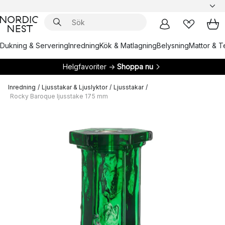
Dukning & Servering
Inredning
Kök & Matlagning
Belysning
Mattor & Te
Helgfavoriter →
Shoppa nu
Inredning
/
Ljusstakar & Ljuslyktor
/
Ljusstakar
/
Rocky Baroque ljusstake 175 mm