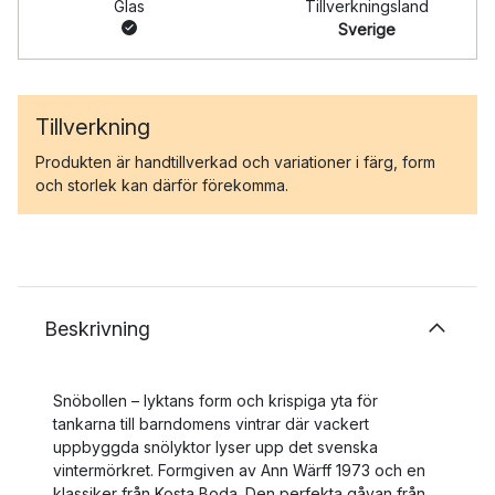
Glas
Tillverkningsland
Sverige
Tillverkning
Produkten är handtillverkad och variationer i färg, form
och storlek kan därför förekomma.
Beskrivning
Snöbollen – lyktans form och krispiga yta för
tankarna till barndomens vintrar där vackert
uppbyggda snölyktor lyser upp det svenska
vintermörkret. Formgiven av Ann Wärff 1973 och en
klassiker från Kosta Boda. Den perfekta gåvan från