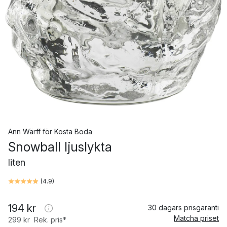
Ann Wärff
för
Kosta Boda
Snowball ljuslykta
liten
(
4.9
)
194 kr
30 dagars prisgaranti
Matcha priset
299 kr
Rek. pris*