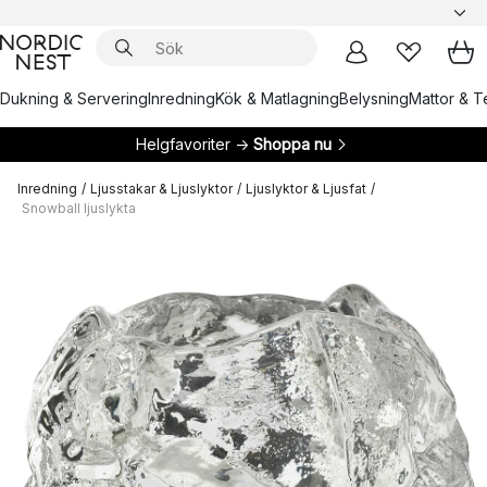
Dukning & Servering
Inredning
Kök & Matlagning
Belysning
Mattor & Te
Helgfavoriter →
Shoppa nu
Inredning
/
Ljusstakar & Ljuslyktor
/
Ljuslyktor & Ljusfat
/
Snowball ljuslykta