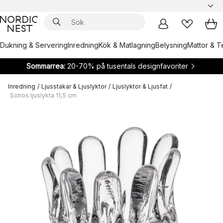
Dukning & Servering
Inredning
Kök & Matlagning
Belysning
Mattor & Te
Sommarrea:
20-70% på tusentals designfavoriter
Inredning
/
Ljusstakar & Ljuslyktor
/
Ljuslyktor & Ljusfat
/
Solros ljuslykta 11,5 cm