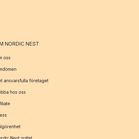
M NORDIC NEST
m oss
mdömen
t ansvarsfulla företaget
obba hos oss
filiate
ess
lgörenhet
rdic Nest outlet