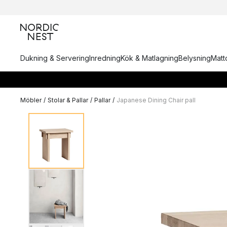
Dukning & Servering
Inredning
Kök & Matlagning
Belysning
Matto
Möbler
/
Stolar & Pallar
/
Pallar
/
Japanese Dining Chair pall