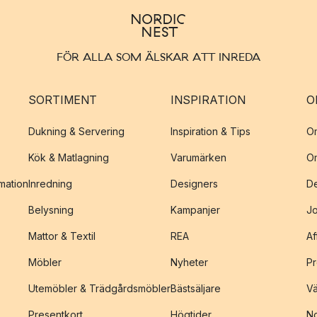
FÖR ALLA SOM ÄLSKAR ATT INREDA
SORTIMENT
INSPIRATION
O
Dukning & Servering
Inspiration & Tips
O
Kök & Matlagning
Varumärken
O
amation
Inredning
Designers
De
Belysning
Kampanjer
J
Mattor & Textil
REA
Af
Möbler
Nyheter
Pr
Utemöbler & Trädgårdsmöbler
Bästsäljare
Vä
Presentkort
Högtider
No