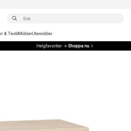
r & Textil
Möbler
Utemöbler
Helgfavoriter →
Shoppa nu