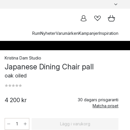
Rum
Nyheter
Varumärken
Kampanjer
Inspiration
Kristina Dam Studio
Japanese Dining Chair pall
oak oiled
4 200 kr
30 dagars prisgaranti
Matcha priset
Lägg i varukorg