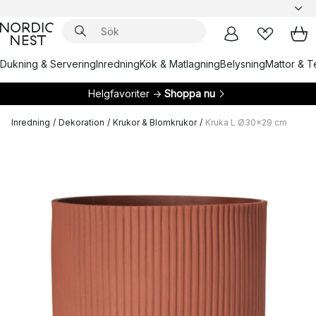
Dukning & Servering
Inredning
Kök & Matlagning
Belysning
Mattor & Te
Helgfavoriter →
Shoppa nu
Inredning
/
Dekoration
/
Krukor & Blomkrukor
/
Kruka L Ø30x29 cm