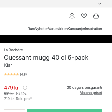
Rum
Nyheter
Varumärken
Kampanjer
Inspiration
La Rochère
Ouessant mugg 40 cl 6-pack
Klar
(
4.8
)
479 kr
30 dagars prisgaranti
Matcha priset
631 kr
(-24%)
719 kr
Rek. pris*