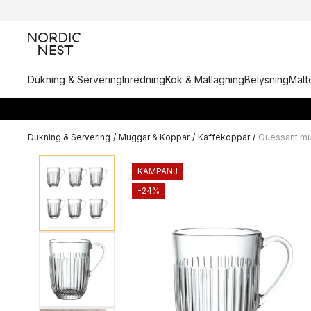
Dukning & Servering
Inredning
Kök & Matlagning
Belysning
Matto
Dukning & Servering
/
Muggar & Koppar
/
Kaffekoppar
/
Ouessant mu
KAMPANJ
-24%