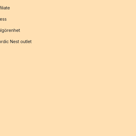
filiate
ess
lgörenhet
rdic Nest outlet