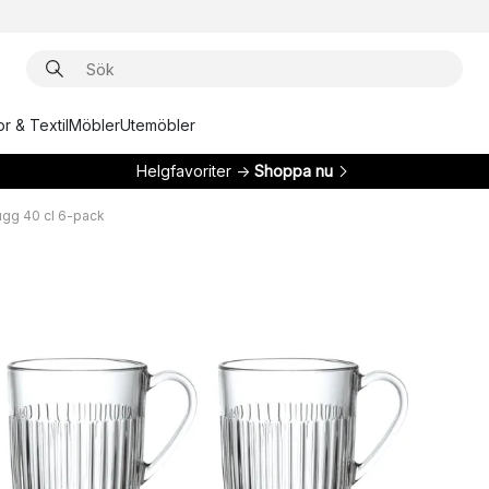
r & Textil
Möbler
Utemöbler
Helgfavoriter →
Shoppa nu
gg 40 cl 6-pack