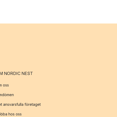
M NORDIC NEST
m oss
mdömen
t ansvarsfulla företaget
obba hos oss