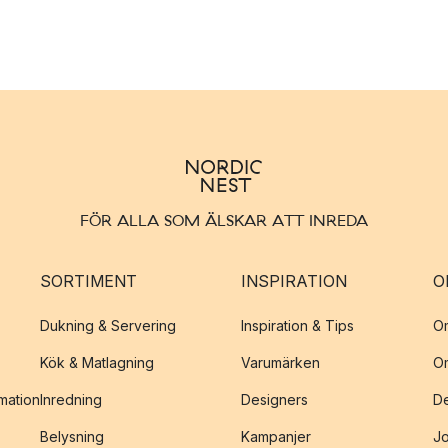
FÖR ALLA SOM ÄLSKAR ATT INREDA
SORTIMENT
INSPIRATION
O
Dukning & Servering
Inspiration & Tips
O
Kök & Matlagning
Varumärken
O
amation
Inredning
Designers
De
Belysning
Kampanjer
J