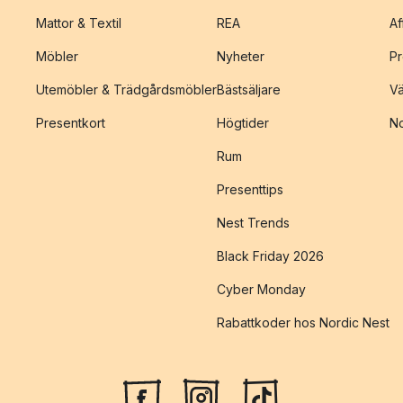
Mattor & Textil
REA
Af
Möbler
Nyheter
Pr
Utemöbler & Trädgårdsmöbler
Bästsäljare
Vä
Presentkort
Högtider
No
Rum
Presenttips
Nest Trends
Black Friday 2026
Cyber Monday
Rabattkoder hos Nordic Nest