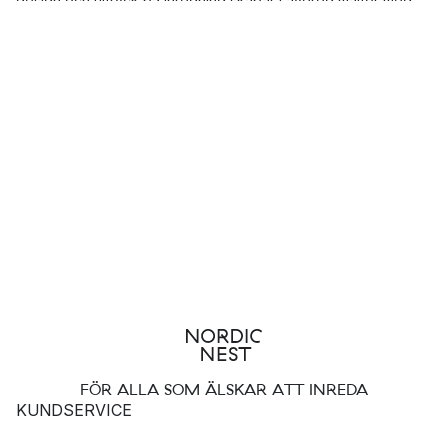
design och uttryck på inredning skapar Layered mattor med
stort fokus på hållbarhet i både tillverkningsprocess, transport
och design. Varumärkets populära mattor är tillverkade i
högkvalitativa material med unika mönster och en Layered
matta blir ett riktigt statement piece i ditt hem.
I varumärkets utbud finner du tidlösa bomullsmattor och
viskosmattor gjorda för hand, som den grafiska mattan
Entrance och den eleganta Solid. Layered kombinerar det
bästa från flera världar och balanserar ledigt mellan trend och
tidlöshet för det moderna och eleganta hemmet!
FÖR ALLA SOM ÄLSKAR ATT INREDA
KUNDSERVICE