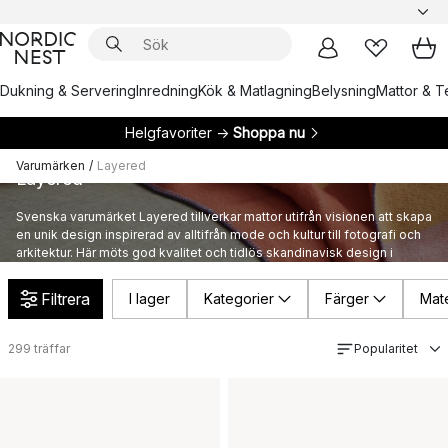
Dukning & Servering
Inredning
Kök & Matlagning
Belysning
Mattor & Te
Helgfavoriter →
Shoppa nu
Varumärken
/
Layered
Layered
Svenska varumärket Layered tillverkar mattor utifrån visionen att skapa
en unik design inspirerad av alltifrån mode och kultur till fotografi och
arkitektur. Här möts god kvalitet och tidlös skandinavisk design i
mattor för det eleganta och moderna hemmet.
Filtrera
I lager
Kategorier
Färger
Mate
299
träffar
Popularitet