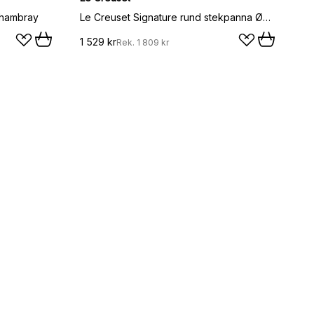
Chambray
Le Creuset Signature rund stekpanna Ø23 cm, Chambray
1 529 kr
Rek.
1 809 kr