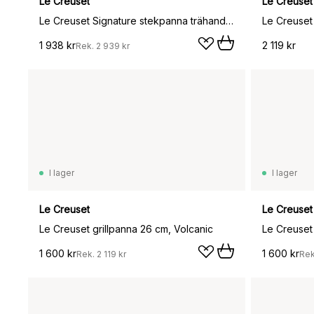
Le Creuset
Le Creuset
Le Creuset Signature stekpanna trähandtag 28 cm, Azure blue
Le Creuset 
1 938 kr
2 119 kr
Rek.
2 939 kr
I lager
I lager
Le Creuset
Le Creuset
Le Creuset grillpanna 26 cm, Volcanic
Le Creuset 
1 600 kr
1 600 kr
Rek.
2 119 kr
Re