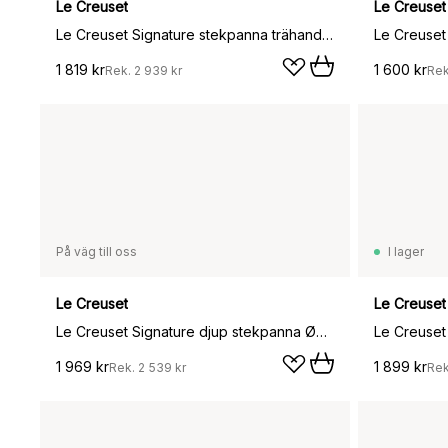
Le Creuset
Le Creuset
Le Creuset Signature stekpanna trähandtag 28 cm, Flint
Le Creuset 
1 819 kr
1 600 kr
Rek.
2 939 kr
Re
På väg till oss
I lager
Le Creuset
Le Creuset
Le Creuset Signature djup stekpanna Ø26 cm, Matte black
1 969 kr
1 899 kr
Rek.
2 539 kr
Re