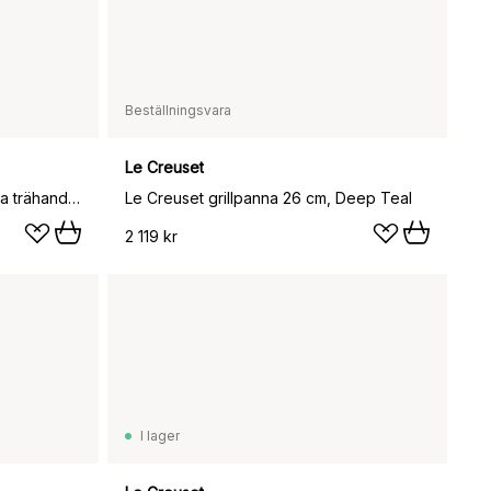
Beställningsvara
Le Creuset
Le Creuset Signature stekpanna trähandtag 28 cm, Bleu Riviera
Le Creuset grillpanna 26 cm, Deep Teal
2 119 kr
I lager