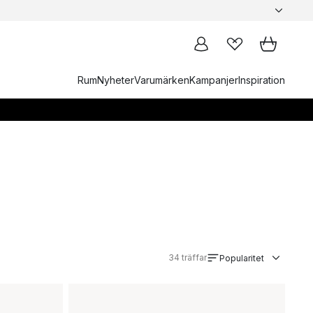
Rum
Nyheter
Varumärken
Kampanjer
Inspiration
34
träffar
Popularitet