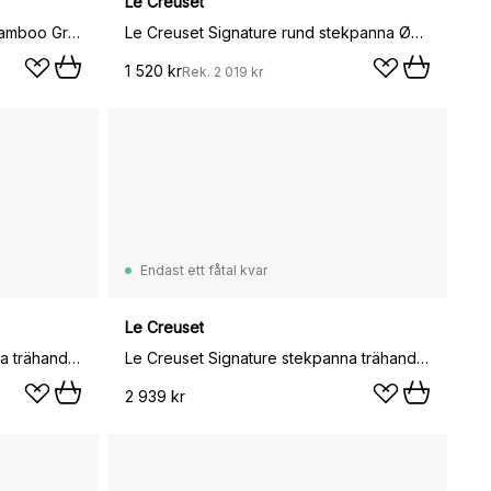
Le Creuset
Le Creuset grillpanna 26 cm, Bamboo Green
Le Creuset Signature rund stekpanna Ø23 cm, Cerise
1 520 kr
Rek.
2 019 kr
Endast ett fåtal kvar
Le Creuset
Le Creuset Signature stekpanna trähandtag 28 cm, Cerise
Le Creuset Signature stekpanna trähandtag 28 cm, Deep Teal
2 939 kr