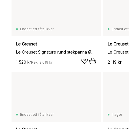
Endast ett fåtal kvar
Endast ett
Le Creuset
Le Creuset
Le Creuset Signature rund stekpanna Ø23 cm, Matte black
Le Creuset 
1 520 kr
2 119 kr
Rek.
2 019 kr
Endast ett fåtal kvar
I lager