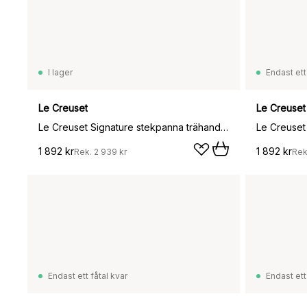
I lager
Endast ett
Le Creuset
Le Creuset
Le Creuset Signature stekpanna trähandtag 28 cm, Matte Black
1 892 kr
1 892 kr
Rek.
2 939 kr
Rek
Endast ett fåtal kvar
Endast ett