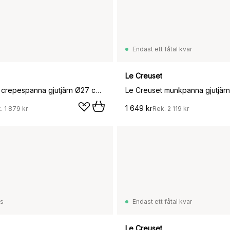
Endast ett fåtal kvar
Le Creuset
Le Creuset crepespanna gjutjärn Ø27 cm, Matte black
1 649 kr
k.
1 879 kr
Rek.
2 119 kr
ss
Endast ett fåtal kvar
Le Creuset