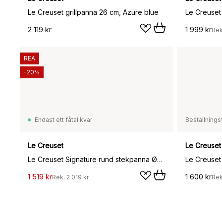
Le Creuset grillpanna 26 cm, Azure blue
Le Creuset
2 119 kr
1 999 kr
Re
REA
-20%
Endast ett fåtal kvar
Beställnings
Le Creuset
Le Creuset
Le Creuset Signature rund stekpanna Ø23 cm, White
Le Creuset
1 519 kr
1 600 kr
Rek.
2 019 kr
Re