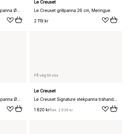
Le Creuset
Le Creuset Signature djup stekpanna Ø26 cm, Volcanic
Le Creuset grillpanna 26 cm, Meringue
2 119 kr
På väg till oss
Le Creuset
Le Creuset Signature rund stekpanna Ø23 cm, Volcanic
Le Creuset Signature stekpanna trähandtag 28 cm, Sea Salt
1 820 kr
Rek.
2 939 kr