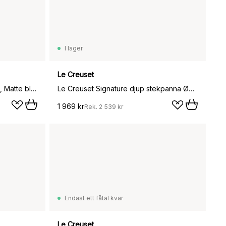
I lager
Le Creuset
Le Creuset munkpanna gjutjärn, Matte black
Le Creuset Signature djup stekpanna Ø26 cm, Cerise
1 969 kr
Rek.
2 539 kr
Endast ett fåtal kvar
Le Creuset