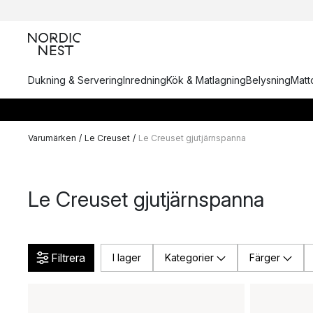
Dukning & Servering
Inredning
Kök & Matlagning
Belysning
Matto
Varumärken
/
Le Creuset
/
Le Creuset gjutjärnspanna
Le Creuset gjutjärnspanna
Filtrera
I lager
Kategorier
Färger