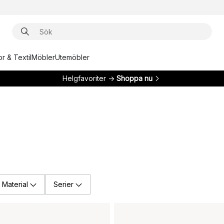
r & Textil
Möbler
Utemöbler
Helgfavoriter →
Shoppa nu
Material
Serier