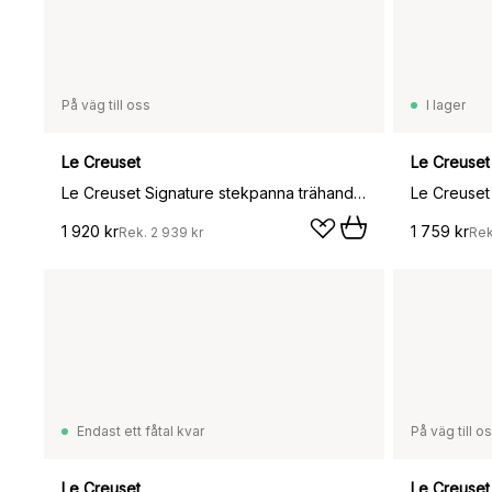
På väg till oss
I lager
Le Creuset
Le Creuset
Le Creuset Signature stekpanna trähandtag 28 cm, Meringue
1 920 kr
1 759 kr
Rek.
2 939 kr
Re
Endast ett fåtal kvar
På väg till o
Le Creuset
Le Creuset