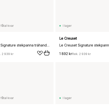
 fåtal kvar
I lager
Le Creuset
Le Creuset Signature stekpanna trähandtag 28 cm, Bamboo Green
1 892 kr
.
2 939 kr
Rek.
2 939 kr
 fåtal kvar
I lager