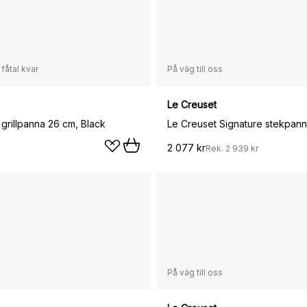
 fåtal kvar
På väg till oss
Le Creuset
grillpanna 26 cm, Black
2 077 kr
Rek.
2 939 kr
På väg till oss