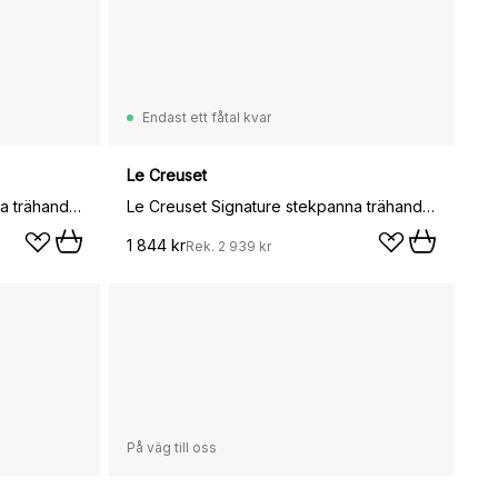
Endast ett fåtal kvar
Le Creuset
Le Creuset Signature stekpanna trähandtag 28 cm, Flame
Le Creuset Signature stekpanna trähandtag 28 cm, Black Onyx
1 844 kr
Rek.
2 939 kr
På väg till oss