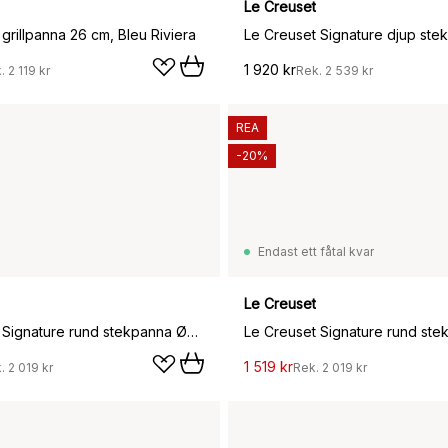
Le Creuset
grillpanna 26 cm, Bleu Riviera
1 920 kr
k.
2 119 kr
Rek.
2 539 kr
REA
-20%
Endast ett fåtal kvar
Le Creuset
Le Creuset Signature rund stekpanna Ø23 cm, Bleu Riviera
1 519 kr
k.
2 019 kr
Rek.
2 019 kr