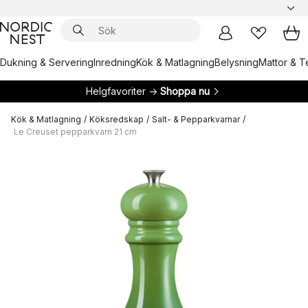
Dukning & Servering
Inredning
Kök & Matlagning
Belysning
Mattor & Te
Helgfavoriter →
Shoppa nu
Kök & Matlagning
/
Köksredskap
/
Salt- & Pepparkvarnar
/
Le Creuset pepparkvarn 21 cm