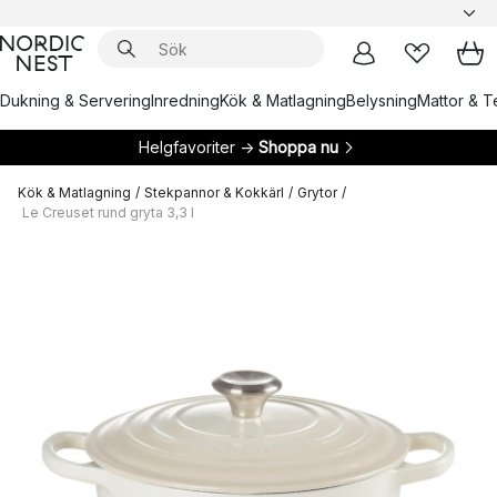
Dukning & Servering
Inredning
Kök & Matlagning
Belysning
Mattor & Te
Helgfavoriter →
Shoppa nu
Kök & Matlagning
/
Stekpannor & Kokkärl
/
Grytor
/
Le Creuset rund gryta 3,3 l