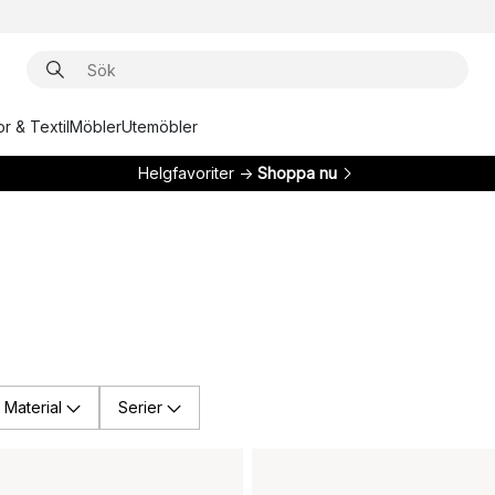
r & Textil
Möbler
Utemöbler
Helgfavoriter →
Shoppa nu
Material
Serier