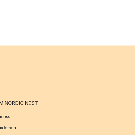
M NORDIC NEST
m oss
mdömen