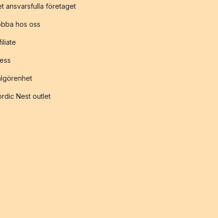
t ansvarsfulla företaget
obba hos oss
filiate
ess
lgörenhet
rdic Nest outlet