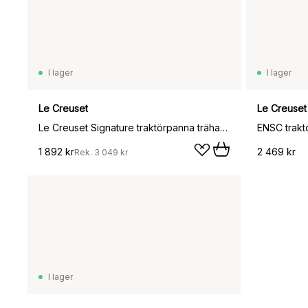
I lager
I lager
Le Creuset
Le Creuset
Le Creuset Signature traktörpanna trähandtag 28 cm, Cerise
ENSC trakt
1 892 kr
2 469 kr
Rek.
3 049 kr
I lager