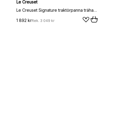
Le Creuset
Le Creuset Signature traktörpanna trähandtag 28 cm, Flame
1 892 kr
Rek.
3 049 kr