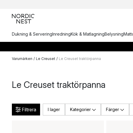
Dukning & Servering
Inredning
Kök & Matlagning
Belysning
Matto
Varumärken
/
Le Creuset
/
Le Creuset traktörpanna
Le Creuset traktörpanna
Filtrera
I lager
Kategorier
Färger