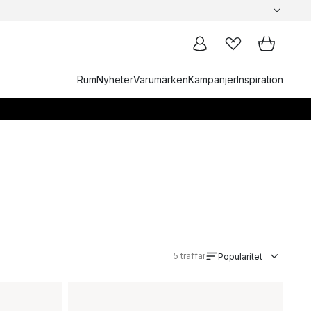
Rum
Nyheter
Varumärken
Kampanjer
Inspiration
5
träffar
Popularitet