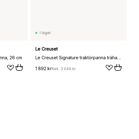
I lager
Le Creuset
anna, 26 cm
Le Creuset Signature traktörpanna trähandtag 28 cm, Matte Black
1 892 kr
Rek.
3 049 kr