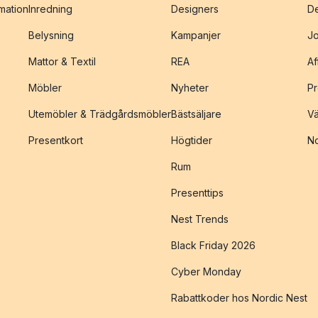
amation
Inredning
Designers
De
Belysning
Kampanjer
J
Mattor & Textil
REA
Af
Möbler
Nyheter
Pr
Utemöbler & Trädgårdsmöbler
Bästsäljare
Vä
Presentkort
Högtider
No
Rum
Presenttips
Nest Trends
Black Friday 2026
Cyber Monday
Rabattkoder hos Nordic Nest