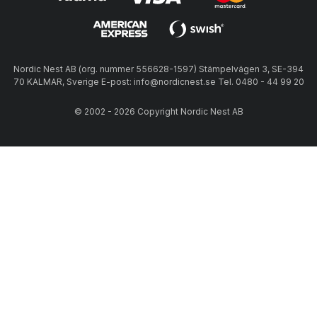
Nordic Nest AB (org. nummer 556628-1597) Stämpelvägen 3, SE-394
70 KALMAR, Sverige E-post: info@nordicnest.se Tel. 0480 - 44 99 20
© 2002 - 2026 Copyright Nordic Nest AB