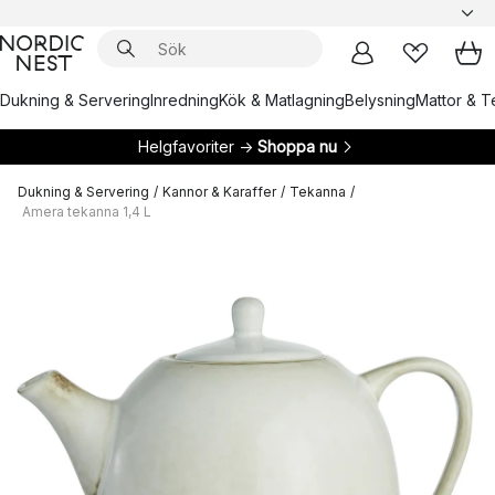
Dukning & Servering
Inredning
Kök & Matlagning
Belysning
Mattor & Te
Helgfavoriter →
Shoppa nu
Dukning & Servering
/
Kannor & Karaffer
/
Tekanna
/
Amera tekanna 1,4 L