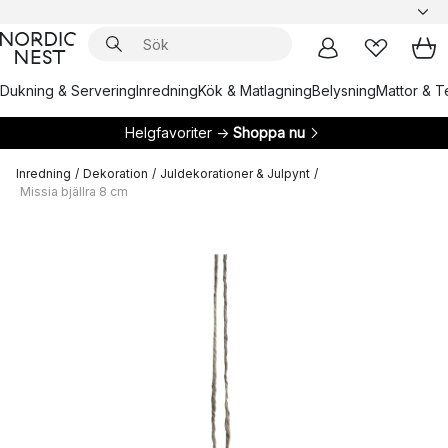
Dukning & Servering
Inredning
Kök & Matlagning
Belysning
Mattor & Te
Helgfavoriter →
Shoppa nu
Inredning
/
Dekoration
/
Juldekorationer & Julpynt
/
Missia bjällra 8 cm