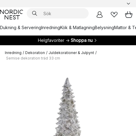
Dukning & Servering
Inredning
Kök & Matlagning
Belysning
Mattor & Te
Helgfavoriter →
Shoppa nu
Inredning
/
Dekoration
/
Juldekorationer & Julpynt
/
Semise dekoration träd 33 cm