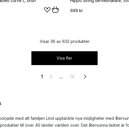
ablett curve L, brun
Hippo String servetthållare, Sva
699 kr
Visar 36 av 632 produkter
Visa fler
1
2
...
18
A
örjade med att familjen Lind upptäckte nya möjligheter med återvun
rodukter till över 40 länder världen över. Det återvunna lädret är fo