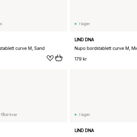
ss
I lager
LIND DNA
tablett curve M, Sand
Nupo bordstablett curve M, Mi
179 kr
 fåtal kvar
I lager
LIND DNA