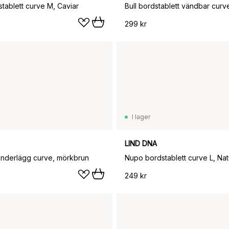
tablett curve M, Caviar
299 kr
I lager
LIND DNA
nderlägg curve, mörkbrun
Nupo bordstablett curve L, Na
249 kr