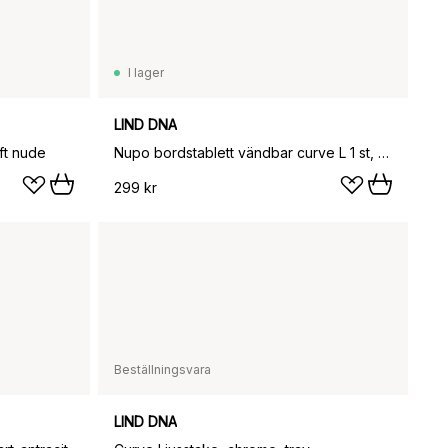
I lager
LIND DNA
ft nude
Nupo bordstablett vändbar curve L 1 st, antracitgrå-ljusgrå
299 kr
Beställningsvara
LIND DNA