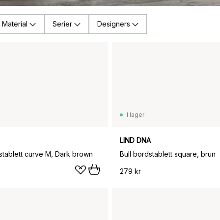
Material
Serier
Designers
I lager
LIND DNA
tablett curve M, Dark brown
Bull bordstablett square, brun
279 kr