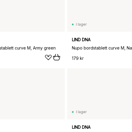
I lager
LIND DNA
tablett curve M, Army green
Nupo bordstablett curve M, Na
179 kr
I lager
LIND DNA