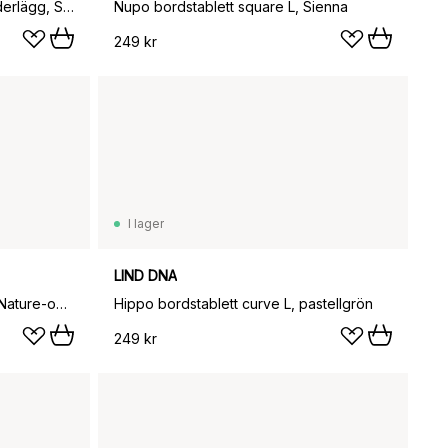
Wood Box förvaring till glasunderlägg, Smoked-oak, circle, S
Nupo bordstablett square L, Sienna
249 kr
I lager
LIND DNA
Wood Box glasunderlägg set, Nature-oak, curve, S, Nupo clay brown, 9 delar
Hippo bordstablett curve L, pastellgrön
249 kr