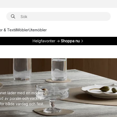
r & Textil
Möbler
Utemöbler
Helgfavoriter →
Shoppa nu
unnet läder med en modern
bud av porslin och vackra
för både vardag och fest.