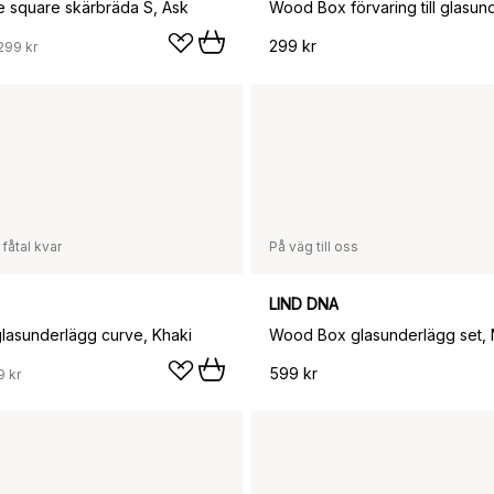
e square skärbräda S, Ask
299 kr
299 kr
 fåtal kvar
På väg till oss
LIND DNA
lasunderlägg curve, Khaki
599 kr
9 kr