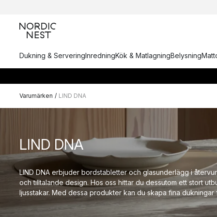
Dukning & Servering
Inredning
Kök & Matlagning
Belysning
Matto
Varumärken
/
LIND DNA
LIND DNA
LIND DNA erbjuder bordstabletter och glasunderlägg i återv
och tilltalande design. Hos oss hittar du dessutom ett stort ut
ljusstakar. Med dessa produkter kan du skapa fina dukningar 