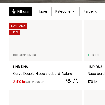
Filtrera
I lager
Kategorier
Färger
KAMPANJ
-10%
Beställningsvara
I lager
LIND DNA
LIND DNA
Curve Double Hippo sidobord, Nature
Nupo bords
2 419 kr
179 kr
Rek.
2 699 kr