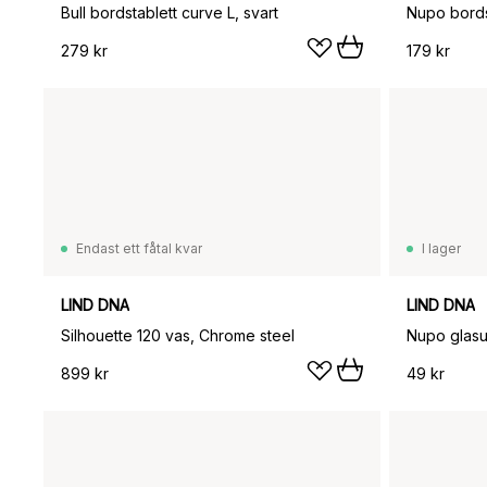
Bull bordstablett curve L, svart
Nupo bords
279 kr
179 kr
Endast ett fåtal kvar
I lager
LIND DNA
LIND DNA
Silhouette 120 vas, Chrome steel
Nupo glasu
899 kr
49 kr