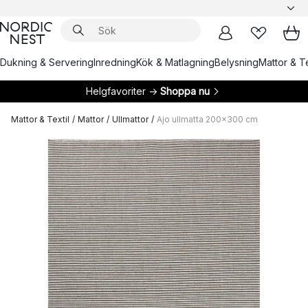
Dukning & Servering
Inredning
Kök & Matlagning
Belysning
Mattor & Te
Helgfavoriter →
Shoppa nu
Mattor & Textil
/
Mattor
/
Ullmattor
/
Ajo ullmatta 200x300 cm