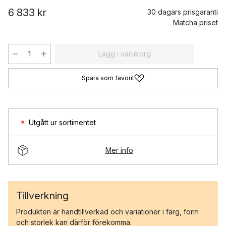
6 833 kr
30 dagars prisgaranti
Matcha priset
Lägg i varukorg
Spara som favorit
Utgått ur sortimentet
Mer info
Tillverkning
Produkten är handtillverkad och variationer i färg, form
och storlek kan därför förekomma.