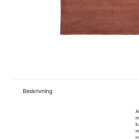
Beskrivning
A
m
k
m
n