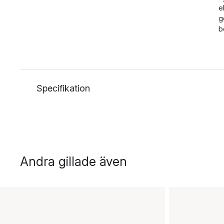
e
g
b
Specifikation
Andra gillade även