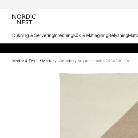
Dukning & Servering
Inredning
Kök & Matlagning
Belysning
Matto
Mattor & Textil
/
Mattor
/
Ullmattor
/
Arguto ullmatta 200x300 cm