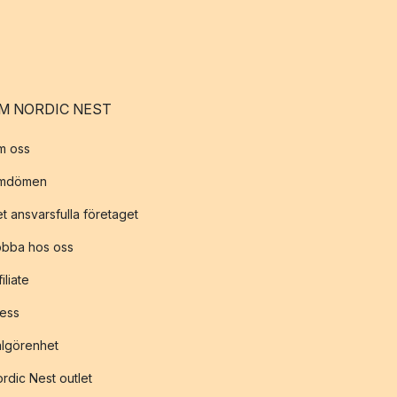
M NORDIC NEST
m oss
mdömen
t ansvarsfulla företaget
obba hos oss
filiate
ess
lgörenhet
rdic Nest outlet