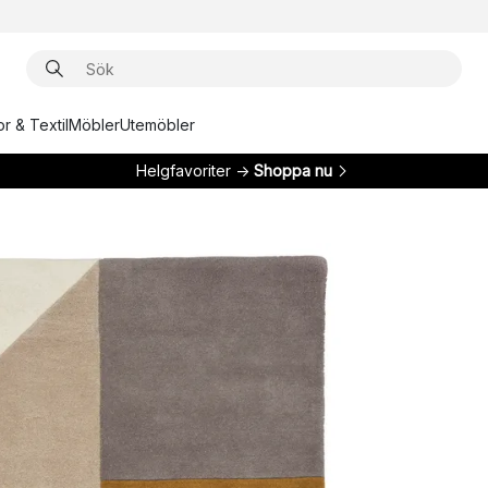
r & Textil
Möbler
Utemöbler
Helgfavoriter →
Shoppa nu