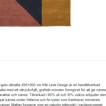
rguto ullmatta 200x300 cm från Linie Design är en handtillverkad
atta med ett uttrycksfullt, grafiskt mönster formgivet för att ge rumm
araktär och värme. Tillverkad i 90% ull och 10% viskos erbjuder de
juk känsla under fötterna och fin lyster som framhäver mönstrets
yanser. Mattan fungerar som en naturlig mittpunkt i vardagsrummet