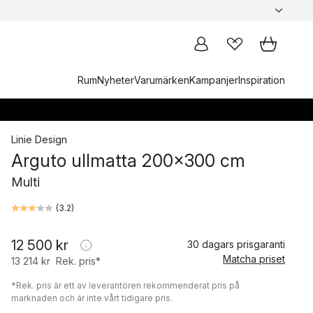
Rum
Nyheter
Varumärken
Kampanjer
Inspiration
Linie Design
Arguto ullmatta 200x300 cm
Multi
(
3.2
)
12 500 kr
30 dagars prisgaranti
Matcha priset
13 214 kr
Rek. pris*
*Rek. pris är ett av leverantören rekommenderat pris på
marknaden och är inte vårt tidigare pris.