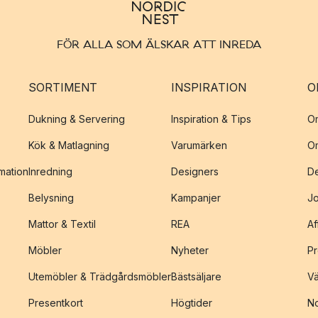
FÖR ALLA SOM ÄLSKAR ATT INREDA
SORTIMENT
INSPIRATION
O
Dukning & Servering
Inspiration & Tips
O
Kök & Matlagning
Varumärken
O
amation
Inredning
Designers
De
Belysning
Kampanjer
J
Mattor & Textil
REA
Af
Möbler
Nyheter
Pr
Utemöbler & Trädgårdsmöbler
Bästsäljare
Vä
Presentkort
Högtider
No