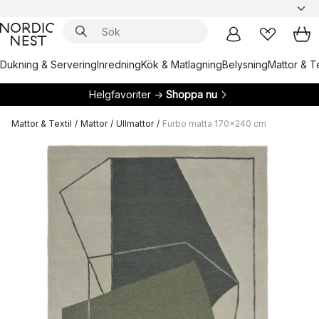
Dukning & Servering
Inredning
Kök & Matlagning
Belysning
Mattor & Te
Helgfavoriter →
Shoppa nu
Mattor & Textil
/
Mattor
/
Ullmattor
/
Furbo matta 170x240 cm