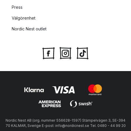
Press
Välgörenhet
Nordic Nest outlet
Nordic Nest AB (org. nummer 556628-1597) Stämpelvägen 3, SE-394
70 KALMAR, Sverige E-post: info@nordicnest.se Tel. 0480 - 44 99 20