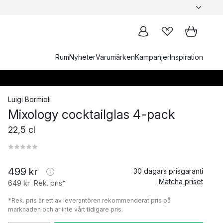
Rum
Nyheter
Varumärken
Kampanjer
Inspiration
Luigi Bormioli
Mixology cocktailglas 4-pack
22,5 cl
499 kr
30 dagars prisgaranti
Matcha priset
649 kr
Rek. pris*
*Rek. pris är ett av leverantören rekommenderat pris på
marknaden och är inte vårt tidigare pris.