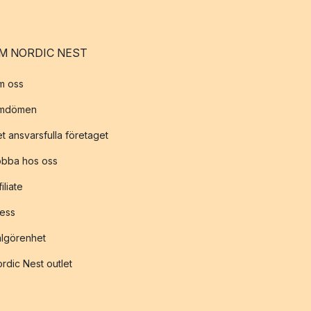
M NORDIC NEST
m oss
mdömen
t ansvarsfulla företaget
obba hos oss
filiate
ess
lgörenhet
rdic Nest outlet