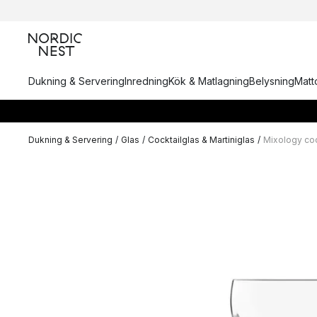
Dukning & Servering
Inredning
Kök & Matlagning
Belysning
Matto
Dukning & Servering
/
Glas
/
Cocktailglas & Martiniglas
/
Mixology coc