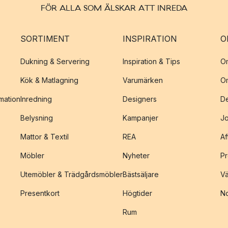
FÖR ALLA SOM ÄLSKAR ATT INREDA
SORTIMENT
INSPIRATION
O
Dukning & Servering
Inspiration & Tips
O
Kök & Matlagning
Varumärken
O
amation
Inredning
Designers
De
Belysning
Kampanjer
J
Mattor & Textil
REA
Af
Möbler
Nyheter
Pr
Utemöbler & Trädgårdsmöbler
Bästsäljare
Vä
Presentkort
Högtider
No
Rum