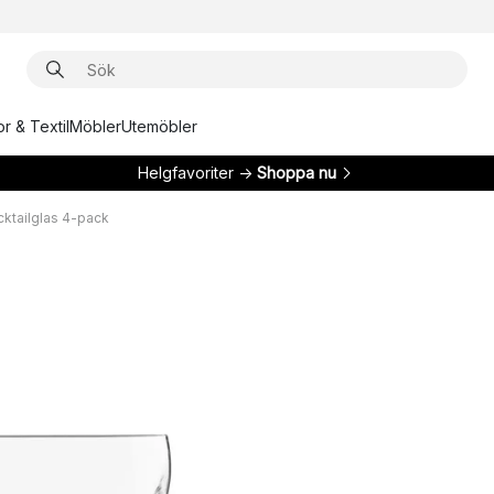
r & Textil
Möbler
Utemöbler
Helgfavoriter →
Shoppa nu
ktailglas 4-pack