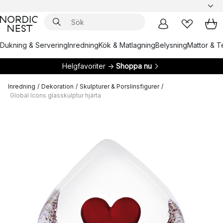
Dukning & Servering
Inredning
Kök & Matlagning
Belysning
Mattor & Te
Helgfavoriter →
Shoppa nu
Inredning
/
Dekoration
/
Skulpturer & Porslinsfigurer
/
Global Icons glasskulptur hjärta