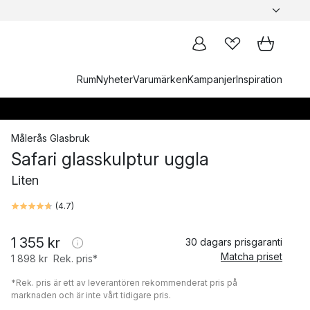
Rum
Nyheter
Varumärken
Kampanjer
Inspiration
Målerås Glasbruk
Safari glasskulptur uggla
Liten
(
4.7
)
1 355 kr
30 dagars prisgaranti
Matcha priset
1 898 kr
Rek. pris*
*Rek. pris är ett av leverantören rekommenderat pris på
marknaden och är inte vårt tidigare pris.