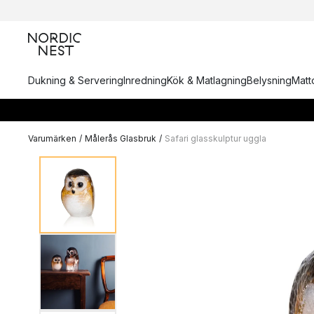
Dukning & Servering
Inredning
Kök & Matlagning
Belysning
Matto
Varumärken
/
Målerås Glasbruk
/
Safari glasskulptur uggla