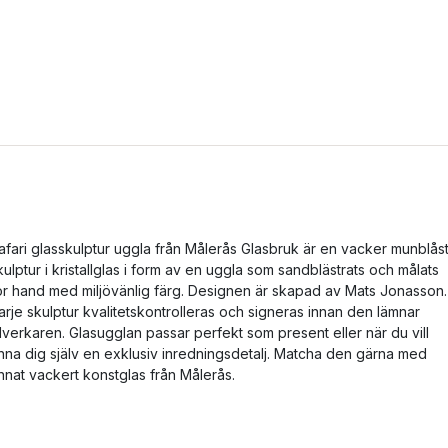
afari glasskulptur uggla från Målerås Glasbruk är en vacker munblås
kulptur i kristallglas i form av en uggla som sandblästrats och målats
ör hand med miljövänlig färg. Designen är skapad av Mats Jonasson.
arje skulptur kvalitetskontrolleras och signeras innan den lämnar
illverkaren. Glasugglan passar perfekt som present eller när du vill
nna dig själv en exklusiv inredningsdetalj. Matcha den gärna med
nnat vackert konstglas från Målerås.