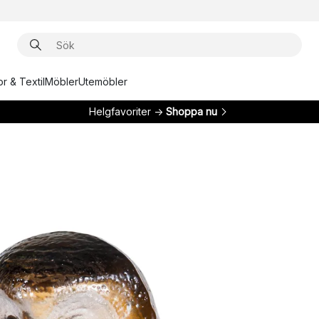
r & Textil
Möbler
Utemöbler
Helgfavoriter →
Shoppa nu