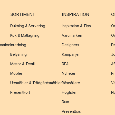
SORTIMENT
INSPIRATION
O
Dukning & Servering
Inspiration & Tips
O
Kök & Matlagning
Varumärken
O
amation
Inredning
Designers
De
Belysning
Kampanjer
J
Mattor & Textil
REA
Af
Möbler
Nyheter
Pr
Utemöbler & Trädgårdsmöbler
Bästsäljare
Vä
Presentkort
Högtider
No
Rum
Presenttips