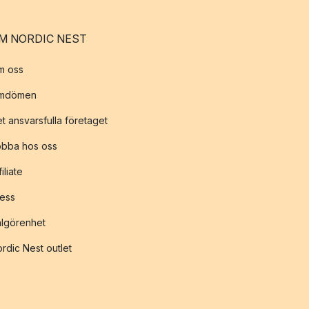
M NORDIC NEST
m oss
mdömen
t ansvarsfulla företaget
obba hos oss
filiate
ess
lgörenhet
rdic Nest outlet