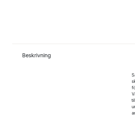
Beskrivning
S
s
f
V
t
u
a