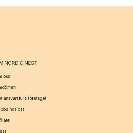
M NORDIC NEST
m oss
mdömen
t ansvarsfulla företaget
obba hos oss
filiate
ess