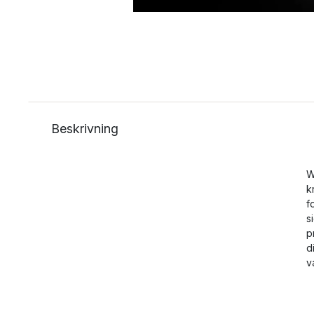
Beskrivning
W
k
f
s
p
d
v