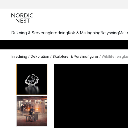
Dukning & Servering
Inredning
Kök & Matlagning
Belysning
Matto
Inredning
/
Dekoration
/
Skulpturer & Porslinsfigurer
/
Wildlife ren gla