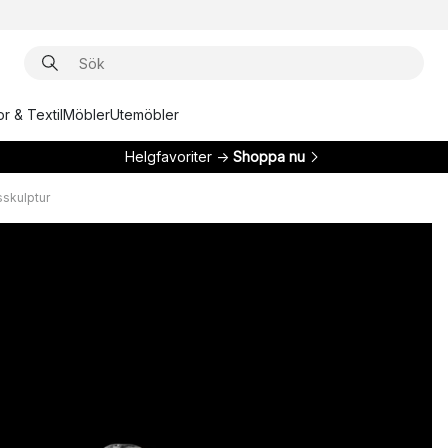
r & Textil
Möbler
Utemöbler
Helgfavoriter →
Shoppa nu
sskulptur