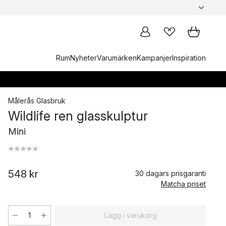
Rum
Nyheter
Varumärken
Kampanjer
Inspiration
Målerås Glasbruk
Wildlife ren glasskulptur
Mini
548 kr
30 dagars prisgaranti
Matcha priset
Lägg i varukorg