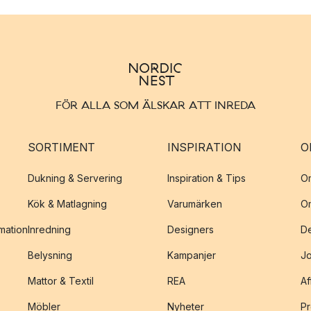
FÖR ALLA SOM ÄLSKAR ATT INREDA
SORTIMENT
INSPIRATION
O
Dukning & Servering
Inspiration & Tips
O
Kök & Matlagning
Varumärken
O
amation
Inredning
Designers
De
Belysning
Kampanjer
J
Mattor & Textil
REA
Af
Möbler
Nyheter
Pr