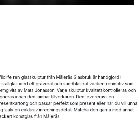
ildlife ren glasskulptur från Målerås Glasbruk är handgjord i
ristallglas med ett graverat och sandblästrat vackert renmotiv som
ormgivits av Mats Jonasson. Varje skulptur kvalitetskontrolleras och
igneras innan den lämnar tillverkaren. Den levereras i en
resentkartong och passar perfekt som present eller när du vill unna
ig själv en exklusiv inredningsdetalj. Matcha den gärna med annat
ackert konstglas från Målerås.