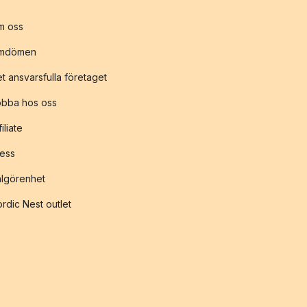
m oss
mdömen
t ansvarsfulla företaget
obba hos oss
filiate
ess
lgörenhet
rdic Nest outlet