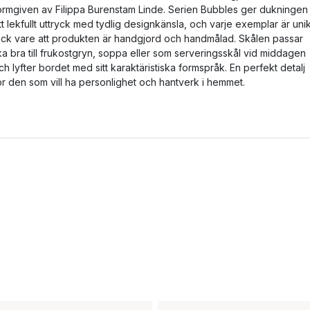
ormgiven av Filippa Burenstam Linde. Serien Bubbles ger dukningen
tt lekfullt uttryck med tydlig designkänsla, och varje exemplar är unik
ack vare att produkten är handgjord och handmålad. Skålen passar
ika bra till frukostgryn, soppa eller som serveringsskål vid middagen
ch lyfter bordet med sitt karaktäristiska formspråk. En perfekt detalj
ör den som vill ha personlighet och hantverk i hemmet.