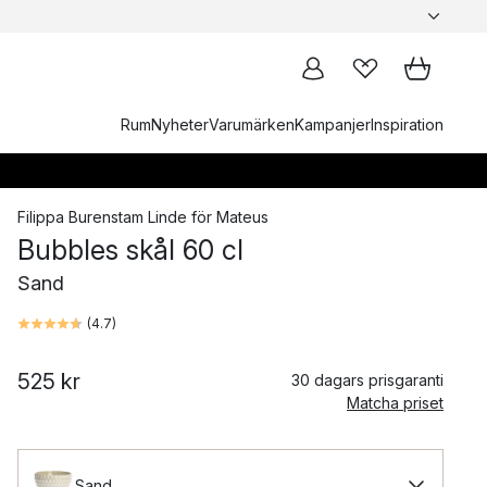
Rum
Nyheter
Varumärken
Kampanjer
Inspiration
Filippa Burenstam Linde
för
Mateus
Bubbles skål 60 cl
Sand
(
4.7
)
525 kr
30 dagars prisgaranti
Matcha priset
Sand