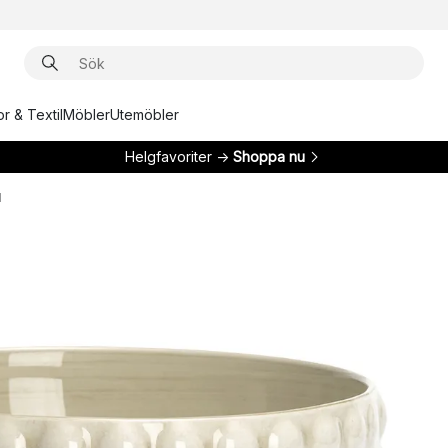
r & Textil
Möbler
Utemöbler
Helgfavoriter →
Shoppa nu
l