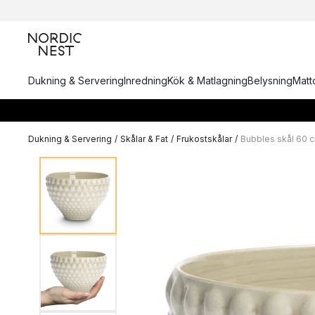
Dukning & Servering
Inredning
Kök & Matlagning
Belysning
Matto
Dukning & Servering
/
Skålar & Fat
/
Frukostskålar
/
Bubbles skål 60 c