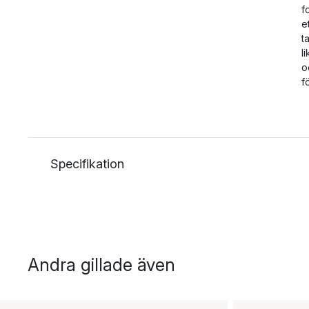
f
e
t
l
o
f
Specifikation
Andra gillade även