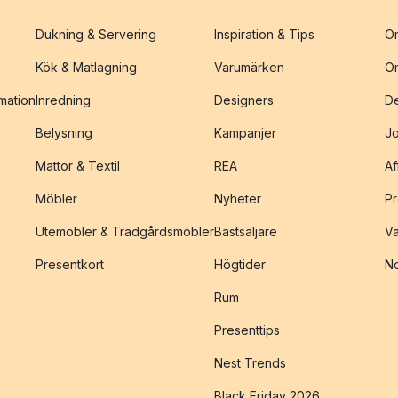
Dukning & Servering
Inspiration & Tips
O
Kök & Matlagning
Varumärken
O
amation
Inredning
Designers
De
Belysning
Kampanjer
J
Mattor & Textil
REA
Af
Möbler
Nyheter
Pr
Utemöbler & Trädgårdsmöbler
Bästsäljare
Vä
Presentkort
Högtider
No
Rum
Presenttips
Nest Trends
Black Friday 2026