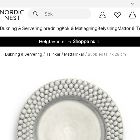
Dukning & Servering
Inredning
Kök & Matlagning
Belysning
Mattor & Te
Helgfavoriter →
Shoppa nu
Dukning & Servering
/
Tallrikar
/
Mattallrikar
/
Bubbles tallrik 28 cm