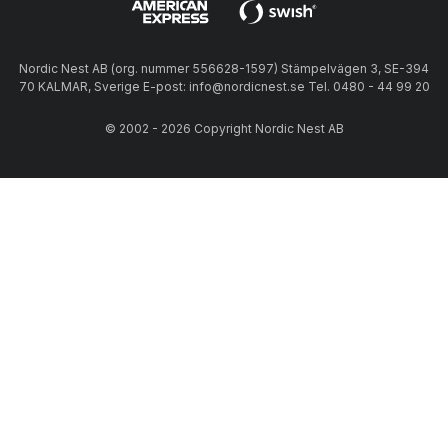
Nordic Nest AB (org. nummer 556628-1597) Stämpelvägen 3, SE-394
70 KALMAR, Sverige E-post: info@nordicnest.se Tel. 0480 - 44 99 20
© 2002 - 2026 Copyright Nordic Nest AB