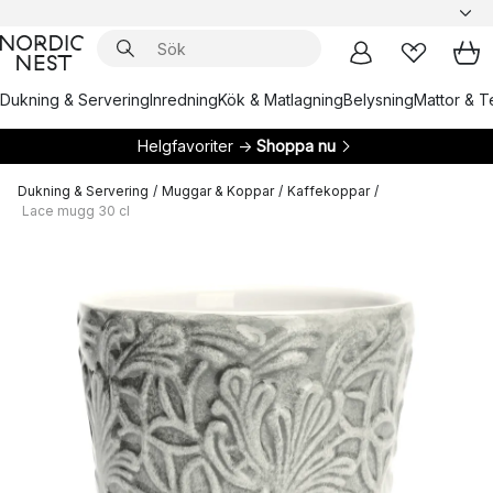
Dukning & Servering
Inredning
Kök & Matlagning
Belysning
Mattor & Te
Helgfavoriter →
Shoppa nu
Dukning & Servering
/
Muggar & Koppar
/
Kaffekoppar
/
Lace mugg 30 cl