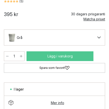
(
5
)
395 kr
30 dagars prisgaranti
Matcha priset
Grå
Lägg i varukorg
Spara som favorit
I lager
Mer info