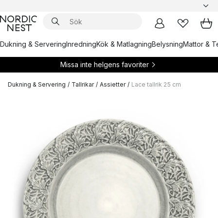
Dukning & Servering
Inredning
Kök & Matlagning
Belysning
Mattor & Te
Missa inte helgens favoriter
Dukning & Servering
/
Tallrikar
/
Assietter
/
Lace tallrik 25 cm