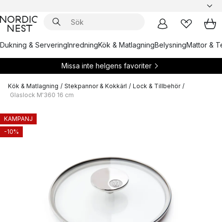
Dukning & Servering
Inredning
Kök & Matlagning
Belysning
Mattor & Te
Missa inte helgens favoriter
Kök & Matlagning
/
Stekpannor & Kokkärl
/
Lock & Tillbehör
/
Glaslock M'360 16 cm
KAMPANJ
-10%