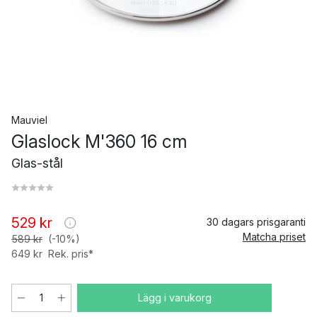
Mauviel
Glaslock M'360 16 cm
Glas-stål
529 kr
30 dagars prisgaranti
Matcha priset
589 kr
(-10%)
649 kr
Rek. pris*
Lägg i varukorg