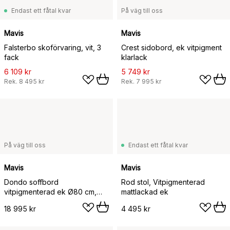
Endast ett fåtal kvar
På väg till oss
Mavis
Mavis
Falsterbo skoförvaring, vit, 3
Crest sidobord, ek vitpigment
fack
klarlack
6 109 kr
5 749 kr
Rek.
8 495 kr
Rek.
7 995 kr
På väg till oss
Endast ett fåtal kvar
Mavis
Mavis
Dondo soffbord
Rod stol, Vitpigmenterad
vitpigmenterad ek Ø80 cm,
mattlackad ek
Hyvlad kalksten
18 995 kr
4 495 kr