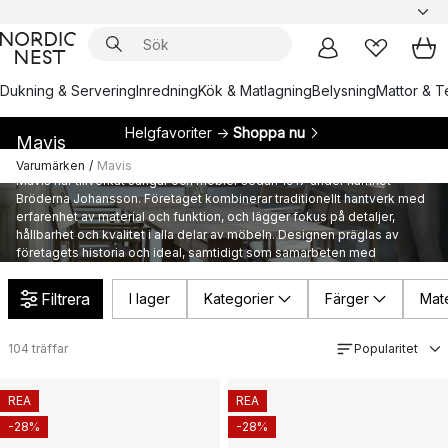
Dukning & Servering
Inredning
Kök & Matlagning
Belysning
Mattor & Te
Helgfavoriter →
Shoppa nu
Mavis
Varumärken
/
Mavis
Mavis har tillverkat sängar och möbler sedan 1917 under namnet
Bröderna Johansson. Företaget kombinerar traditionellt hantverk med
erfarenhet av material och funktion, och lägger fokus på detaljer,
hållbarhet och kvalitet i alla delar av möbeln. Designen präglas av
företagets historia och ideal, samtidigt som samarbeten med
tillverkare runt om i världen ger möjlighet till nya uttryck. Resultatet är
möbler som är både gedigna och funktionella, med en egen stil som
Filtrera
I lager
Kategorier
Färger
Mate
genomsyrar hela sortimentet.
104
träffar
Popularitet
REA
REA
-28%
-28%