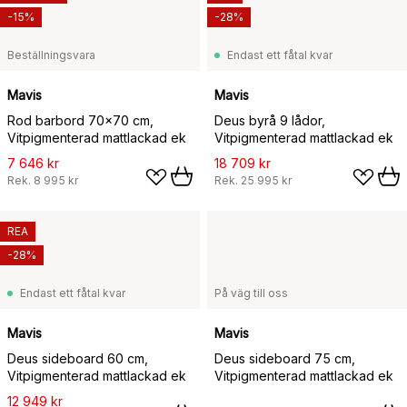
-15%
-28%
Beställningsvara
Endast ett fåtal kvar
Mavis
Mavis
Rod barbord 70x70 cm,
Deus byrå 9 lådor,
Vitpigmenterad mattlackad ek
Vitpigmenterad mattlackad ek
7 646 kr
18 709 kr
Rek.
8 995 kr
Rek.
25 995 kr
REA
-28%
Endast ett fåtal kvar
På väg till oss
Mavis
Mavis
Deus sideboard 60 cm,
Deus sideboard 75 cm,
Vitpigmenterad mattlackad ek
Vitpigmenterad mattlackad ek
12 949 kr