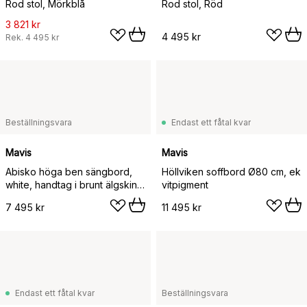
Rod stol, Mörkblå
Rod stol, Röd
3 821 kr
4 495 kr
Rek.
4 495 kr
Beställningsvara
Endast ett fåtal kvar
Mavis
Mavis
Abisko höga ben sängbord,
Höllviken soffbord Ø80 cm, ek
white, handtag i brunt älgskinn
vitpigment
cm
7 495 kr
11 495 kr
Endast ett fåtal kvar
Beställningsvara