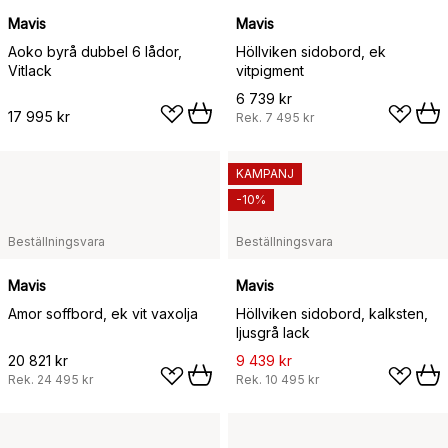
Mavis
Mavis
Aoko byrå dubbel 6 lådor,
Höllviken sidobord, ek
Vitlack
vitpigment
6 739 kr
17 995 kr
Rek.
7 495 kr
KAMPANJ
-10%
Beställningsvara
Beställningsvara
Mavis
Mavis
Amor soffbord, ek vit vaxolja
Höllviken sidobord, kalksten,
ljusgrå lack
20 821 kr
9 439 kr
Rek.
24 495 kr
Rek.
10 495 kr