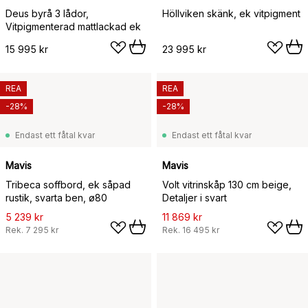
Deus byrå 3 lådor,
Höllviken skänk, ek vitpigment
Vitpigmenterad mattlackad ek
15 995 kr
23 995 kr
REA
REA
-28%
-28%
Endast ett fåtal kvar
Endast ett fåtal kvar
Mavis
Mavis
Tribeca soffbord, ek såpad
Volt vitrinskåp 130 cm beige,
rustik, svarta ben, ø80
Detaljer i svart
5 239 kr
11 869 kr
Rek.
7 295 kr
Rek.
16 495 kr