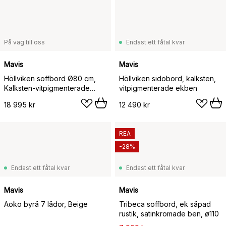
På väg till oss
Endast ett fåtal kvar
Mavis
Mavis
Höllviken soffbord Ø80 cm,
Höllviken sidobord, kalksten,
Kalksten-vitpigmenterade
vitpigmenterade ekben
ekben
18 995 kr
12 490 kr
REA
-28%
Endast ett fåtal kvar
Endast ett fåtal kvar
Mavis
Mavis
Aoko byrå 7 lådor, Beige
Tribeca soffbord, ek såpad
rustik, satinkromade ben, ø110