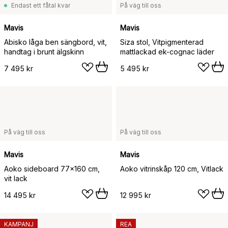
Endast ett fåtal kvar
På väg till oss
Mavis
Mavis
Abisko låga ben sängbord, vit,
Siza stol, Vitpigmenterad
handtag i brunt älgskinn
mattlackad ek-cognac läder
7 495 kr
5 495 kr
På väg till oss
På väg till oss
Mavis
Mavis
Aoko sideboard 77x160 cm,
Aoko vitrinskåp 120 cm, Vitlack
vit lack
14 495 kr
12 995 kr
KAMPANJ
REA