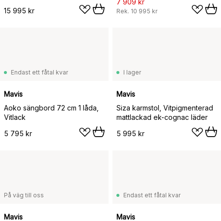
7 909 kr
15 995 kr
Rek.
10 995 kr
Endast ett fåtal kvar
I lager
Mavis
Mavis
Aoko sängbord 72 cm 1 låda,
Siza karmstol, Vitpigmenterad
Vitlack
mattlackad ek-cognac läder
5 795 kr
5 995 kr
På väg till oss
Endast ett fåtal kvar
Mavis
Mavis