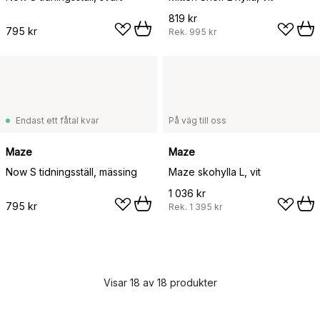
819 kr
795 kr
Rek.
995 kr
Endast ett fåtal kvar
På väg till oss
Maze
Maze
Now S tidningsställ, mässing
Maze skohylla L, vit
1 036 kr
795 kr
Rek.
1 395 kr
Visar 18 av 18 produkter