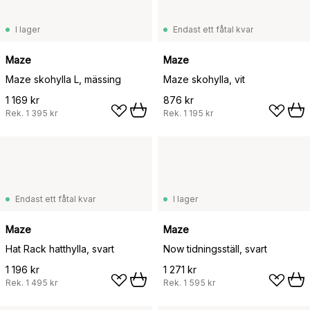
I lager
Endast ett fåtal kvar
Maze
Maze
Maze skohylla L, mässing
Maze skohylla, vit
1 169 kr
876 kr
Rek.
1 395 kr
Rek.
1 195 kr
Endast ett fåtal kvar
I lager
Maze
Maze
Hat Rack hatthylla, svart
Now tidningsställ, svart
1 196 kr
1 271 kr
Rek.
1 495 kr
Rek.
1 595 kr