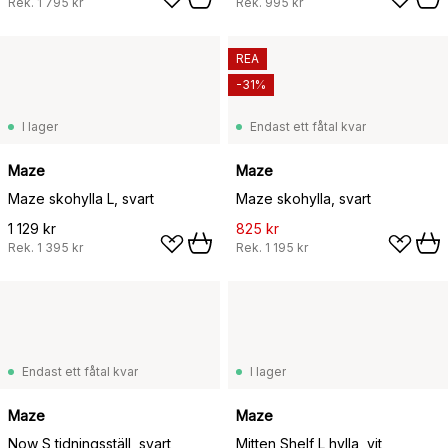
Rek.
1 795 kr
Rek.
995 kr
REA
-31%
I lager
Endast ett fåtal kvar
Maze
Maze
Maze skohylla L, svart
Maze skohylla, svart
1 129 kr
825 kr
Rek.
1 395 kr
Rek.
1 195 kr
Endast ett fåtal kvar
I lager
Maze
Maze
Now S tidningsställ, svart
Mitten Shelf L hylla, vit