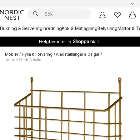
Dukning & Servering
Inredning
Kök & Matlagning
Belysning
Mattor & Te
Helgfavoriter →
Shoppa nu
Möbler
/
Hylla & Förvaring
/
Klädställningar & Galgar
/
Mitten Shelf S hylla