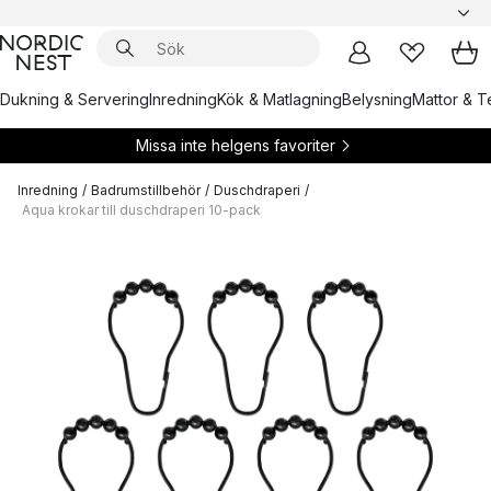
Dukning & Servering
Inredning
Kök & Matlagning
Belysning
Mattor & Te
Missa inte helgens favoriter
Inredning
/
Badrumstillbehör
/
Duschdraperi
/
Aqua krokar till duschdraperi 10-pack