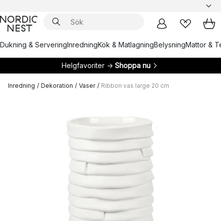
Dukning & Servering
Inredning
Kök & Matlagning
Belysning
Mattor & Te
Helgfavoriter →
Shoppa nu
Inredning
/
Dekoration
/
Vaser
/
Ribbon vas large 20 cm