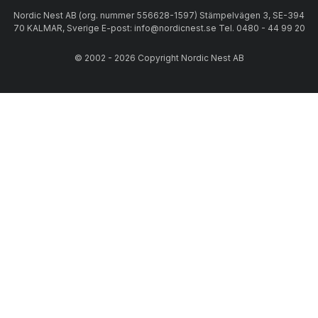
Nordic Nest AB (org. nummer 556628-1597) Stämpelvägen 3, SE-394
70 KALMAR, Sverige E-post: info@nordicnest.se Tel. 0480 - 44 99 20
© 2002 - 2026 Copyright Nordic Nest AB