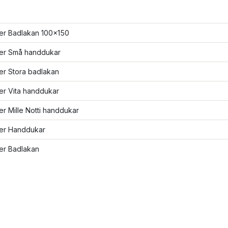
ler Badlakan 100x150
ler Små handdukar
ler Stora badlakan
ler Vita handdukar
ler Mille Notti handdukar
ler Handdukar
ler Badlakan