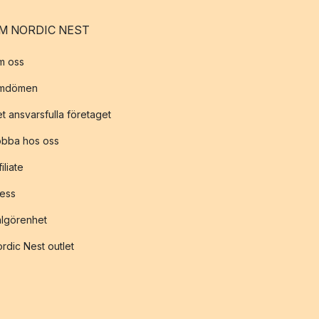
M NORDIC NEST
m oss
mdömen
t ansvarsfulla företaget
obba hos oss
filiate
ess
lgörenhet
rdic Nest outlet