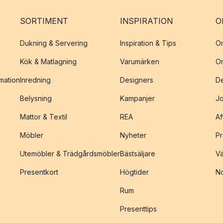
SORTIMENT
INSPIRATION
O
Dukning & Servering
Inspiration & Tips
O
Kök & Matlagning
Varumärken
O
amation
Inredning
Designers
De
Belysning
Kampanjer
J
Mattor & Textil
REA
Af
Möbler
Nyheter
Pr
Utemöbler & Trädgårdsmöbler
Bästsäljare
Vä
Presentkort
Högtider
No
Rum
Presenttips