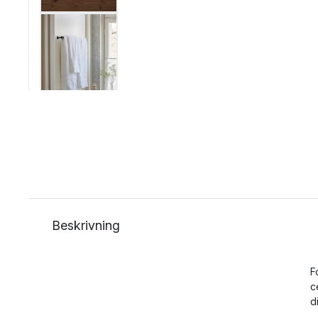
Beskrivning
F
c
d