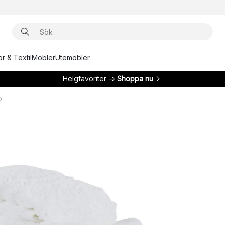
r & Textil
Möbler
Utemöbler
Helgfavoriter →
Shoppa nu
O