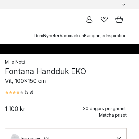
Rum
Nyheter
Varumärken
Kampanjer
Inspiration
Mille Notti
Fontana Handduk EKO
Vit, 100x150 cm
(
3.8
)
1 100 kr
30 dagars prisgaranti
Matcha priset
Färgnamn: Vit