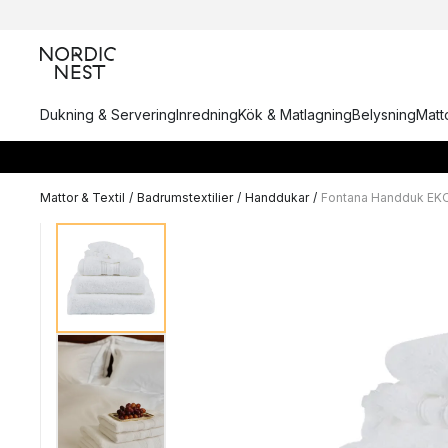
Dukning & Servering
Inredning
Kök & Matlagning
Belysning
Matto
Mattor & Textil
/
Badrumstextilier
/
Handdukar
/
Fontana Handduk EK