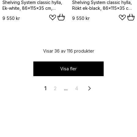
Shelving System classic hylla,
Shelving System classic hylla,
Ek-white, 86x115x35 cm,
Rökt ek-black, 86x115x35 cm,
S.115.1.A
S.115.1.A
9 550 kr
9 550 kr
Visar 36 av 116 produkter
Visa fler
1
2
...
4