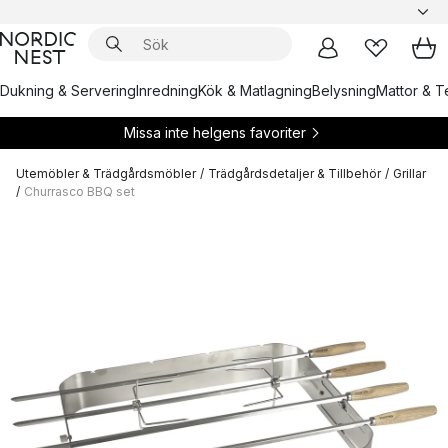
Dukning & Servering
Inredning
Kök & Matlagning
Belysning
Mattor & Te
Missa inte helgens favoriter
Utemöbler & Trädgårdsmöbler
/
Trädgårdsdetaljer & Tillbehör
/
Grillar
/
Churrasco BBQ set