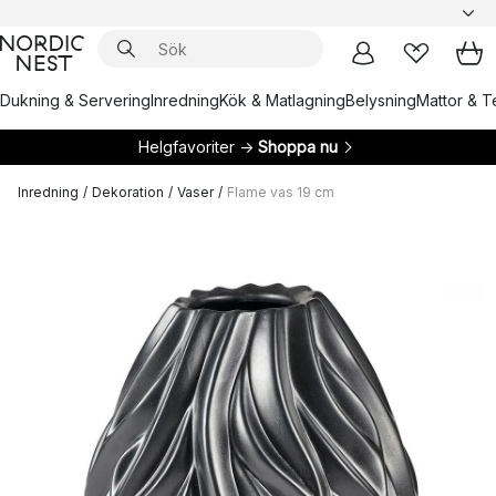
Dukning & Servering
Inredning
Kök & Matlagning
Belysning
Mattor & Te
Helgfavoriter →
Shoppa nu
Inredning
/
Dekoration
/
Vaser
/
Flame vas 19 cm