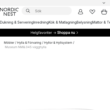
Dukning & Servering
Inredning
Kök & Matlagning
Belysning
Mattor & Te
Helgfavoriter →
Shoppa nu
Möbler
/
Hylla & Förvaring
/
Hyllor & Hyllsystem
/
Museum NM&.045 vägghylla