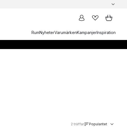
Rum
Nyheter
Varumärken
Kampanjer
Inspiration
2
träffar
Popularitet