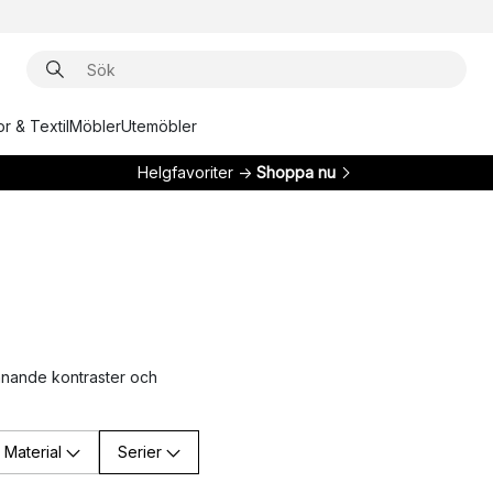
r & Textil
Möbler
Utemöbler
Helgfavoriter →
Shoppa nu
nnande kontraster och
Material
Serier