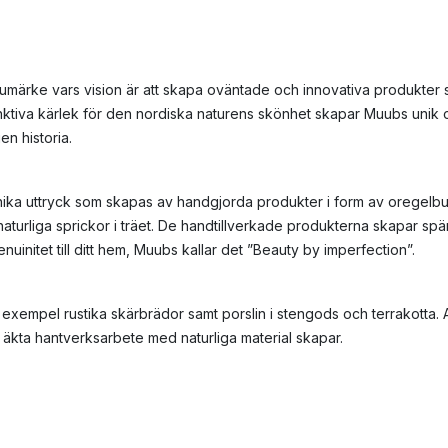
rumärke vars vision är att skapa oväntade och innovativa produkter
inktiva kärlek för den nordiska naturens skönhet skapar Muubs unik 
en historia.
ka uttryck som skapas av handgjorda produkter i form av oregelb
turliga sprickor i träet. De handtillverkade produkterna skapar sp
uinitet till ditt hem, Muubs kallar det ”Beauty by imperfection”.
till exempel rustika skärbrädor samt porslin i stengods och terrakotta.
äkta hantverksarbete med naturliga material skapar.