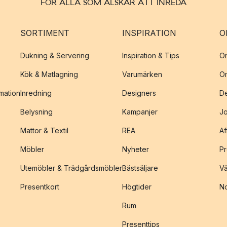
FÖR ALLA SOM ÄLSKAR ATT INREDA
SORTIMENT
INSPIRATION
O
Dukning & Servering
Inspiration & Tips
O
Kök & Matlagning
Varumärken
O
amation
Inredning
Designers
De
Belysning
Kampanjer
J
Mattor & Textil
REA
Af
Möbler
Nyheter
Pr
Utemöbler & Trädgårdsmöbler
Bästsäljare
Vä
Presentkort
Högtider
No
Rum
Presenttips