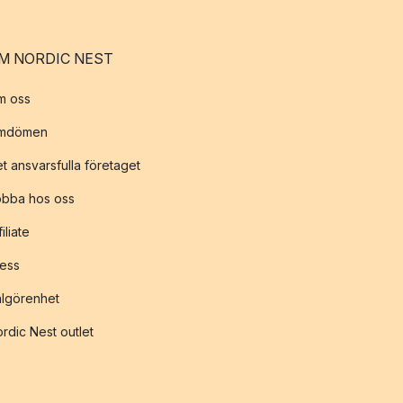
M NORDIC NEST
m oss
mdömen
t ansvarsfulla företaget
obba hos oss
filiate
ess
lgörenhet
rdic Nest outlet