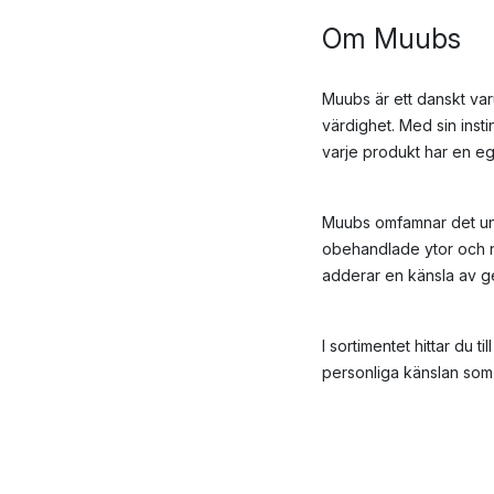
Om Muubs
Muubs är ett danskt va
värdighet. Med sin inst
varje produkt har en eg
Muubs omfamnar det uni
obehandlade ytor och na
adderar en känsla av gen
I sortimentet hittar du 
personliga känslan som 