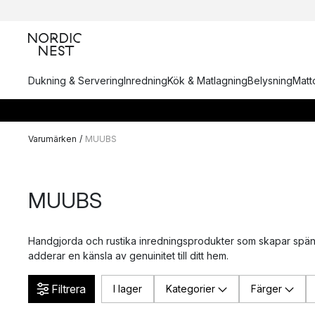
Dukning & Servering
Inredning
Kök & Matlagning
Belysning
Matto
Varumärken
/
MUUBS
MUUBS
Handgjorda och rustika inredningsprodukter som skapar spä
adderar en känsla av genuinitet till ditt hem.
Filtrera
I lager
Kategorier
Färger