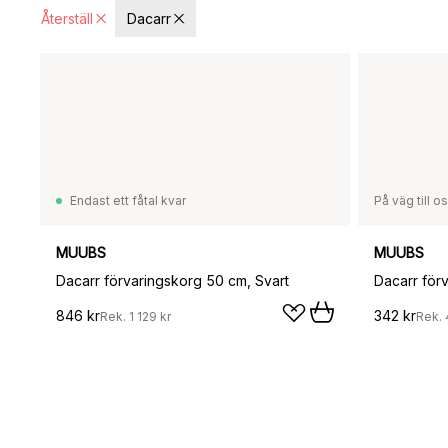
Återställ
Dacarr
Endast ett fåtal kvar
På väg till o
MUUBS
MUUBS
Dacarr förvaringskorg 50 cm, Svart
Dacarr för
846 kr
342 kr
Rek.
1 129 kr
Rek.