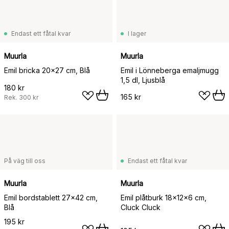
Endast ett fåtal kvar
I lager
Muurla
Muurla
Emil bricka 20x27 cm, Blå
Emil i Lönneberga emaljmugg
1,5 dl, Ljusblå
180 kr
165 kr
Rek.
300 kr
På väg till oss
Endast ett fåtal kvar
Muurla
Muurla
Emil bordstablett 27x42 cm,
Emil plåtburk 18x12x6 cm,
Blå
Cluck Cluck
195 kr