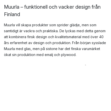
Muurla – funktionell och vacker design från
Finland
Muurla vill skapa produkter som sprider glädje, men som
samtidigt är vackra och praktiska. De lyckas med detta genom
att kombinera finsk design och kvalitetsmaterial med över 40
års erfarenhet av design och produktion. Från början sysslade
Muurla med glas, men på sistone har det finska varumärket
ökat sin produktion med emalj och plywood.
Här kan du bland annat hitta
vaser
,
och
muggar
från Muurla.
När grundades Muurla?
Muurla öppnade sin första fabrik 1974, och blev snabbt ett
attraktivt rast- och turistmål. Sedan dess har Muurla vuxit, och
levererar i dag produkter till 26 länder.
Muurla och mumin