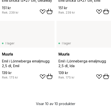
Emil bricka 13x27 cm, Getaway
Emil bricka 13x27 cm, Emil
151 kr
151 kr
Rek.
239 kr
Rek.
239 kr
I lager
I lager
Muurla
Muurla
Emil i Lönneberga emaljmugg
Emil i Lönneberga emaljmugg
2,5 dl, Emil
2,5 dl, Ida
139 kr
139 kr
Rek.
175 kr
Rek.
175 kr
Visar 10 av 10 produkter