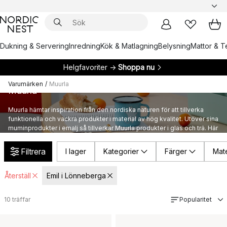
Dukning & Servering
Inredning
Kök & Matlagning
Belysning
Mattor & Te
Helgfavoriter →
Shoppa nu
Varumärken
/
Muurla
Muurla
Muurla hämtar inspiration från den nordiska naturen för att tillverka
funktionella och vackra produkter i material av hög kvalitet. Utöver sina
muminprodukter i emalj så tillverkar Muurla produkter i glas och trä. Här
kan du utforska Muurlas produkter och inredning i finsk design.
Filtrera
I lager
Kategorier
Färger
Mate
Återställ
Emil i Lönneberga
10
träffar
Popularitet