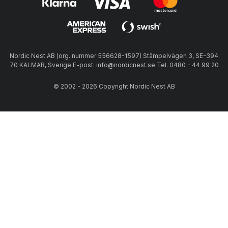
Nordic Nest AB (org. nummer 556628-1597) Stämpelvägen 3, SE-394
70 KALMAR, Sverige E-post: info@nordicnest.se Tel. 0480 - 44 99 20
© 2002 - 2026 Copyright Nordic Nest AB