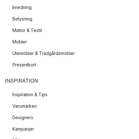
Muurla producerar sina produkter så nära Finland som möjligt
Inredning
för att försäkra sig att produkterna produceras enligt Muurlas
standards.
Belysning
Mattor & Textil
Möbler
Utemöbler & Trädgårdsmöbler
Presentkort
INSPIRATION
Inspiration & Tips
Varumärken
Designers
Kampanjer