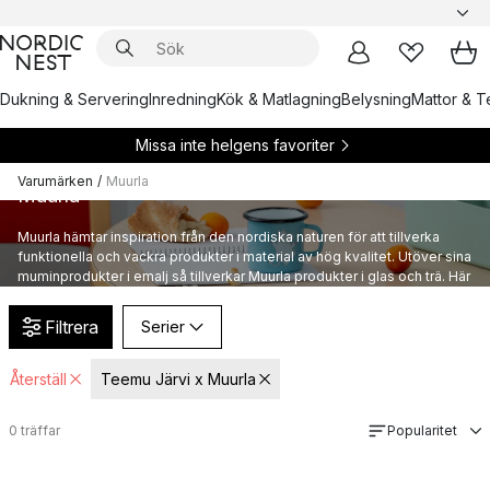
Dukning & Servering
Inredning
Kök & Matlagning
Belysning
Mattor & Te
Missa inte helgens favoriter
Varumärken
/
Muurla
Muurla
Muurla hämtar inspiration från den nordiska naturen för att tillverka
funktionella och vackra produkter i material av hög kvalitet. Utöver sina
muminprodukter i emalj så tillverkar Muurla produkter i glas och trä. Här
kan du utforska Muurlas produkter och inredning i finsk design.
Filtrera
Serier
Återställ
Teemu Järvi x Muurla
0
träffar
Popularitet