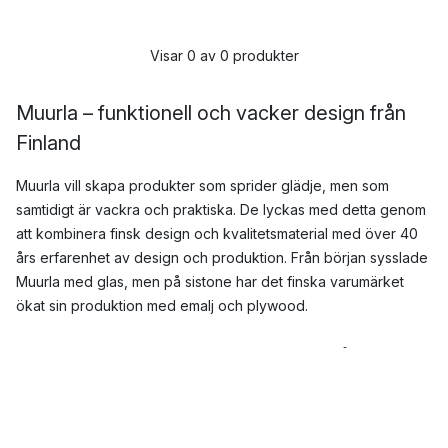
Visar 0 av 0 produkter
Muurla – funktionell och vacker design från
Finland
Muurla vill skapa produkter som sprider glädje, men som
samtidigt är vackra och praktiska. De lyckas med detta genom
att kombinera finsk design och kvalitetsmaterial med över 40
års erfarenhet av design och produktion. Från början sysslade
Muurla med glas, men på sistone har det finska varumärket
ökat sin produktion med emalj och plywood.
Här kan du bland annat hitta
vaser
,
och
muggar
från Muurla.
När grundades Muurla?
Muurla öppnade sin första fabrik 1974, och blev snabbt ett