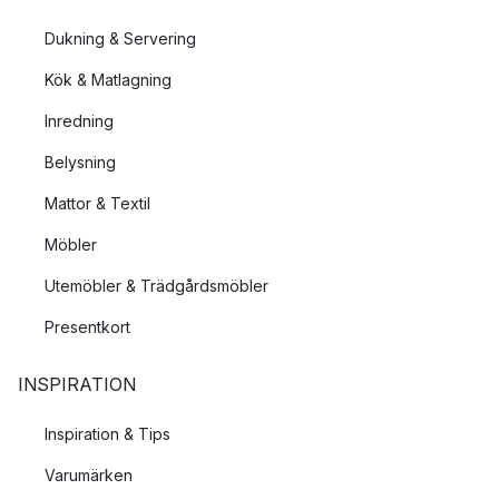
brickor och skärbrädor.
Dukning & Servering
Var producerar Muurla sina produkter?
Kök & Matlagning
Muurla producerar sina produkter så nära Finland som möjligt
Inredning
för att försäkra sig att produkterna produceras enligt Muurlas
standards.
Belysning
Mattor & Textil
Möbler
Utemöbler & Trädgårdsmöbler
Presentkort
INSPIRATION
Inspiration & Tips
Varumärken