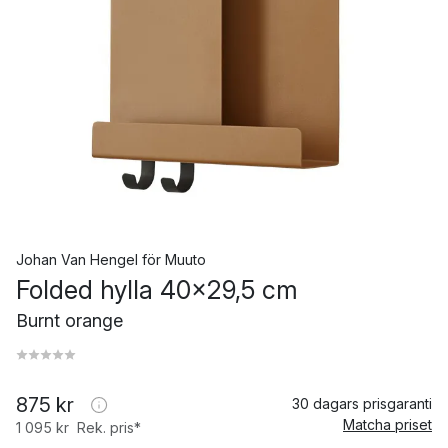
Johan Van Hengel
för
Muuto
Folded hylla 40x29,5 cm
Burnt orange
875 kr
30 dagars prisgaranti
Matcha priset
1 095 kr
Rek. pris*