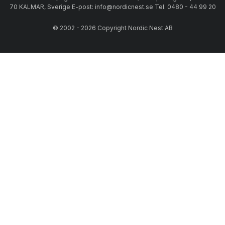
70 KALMAR, Sverige E-post: info@nordicnest.se Tel. 0480 - 44 99 20
© 2002 - 2026 Copyright Nordic Nest AB