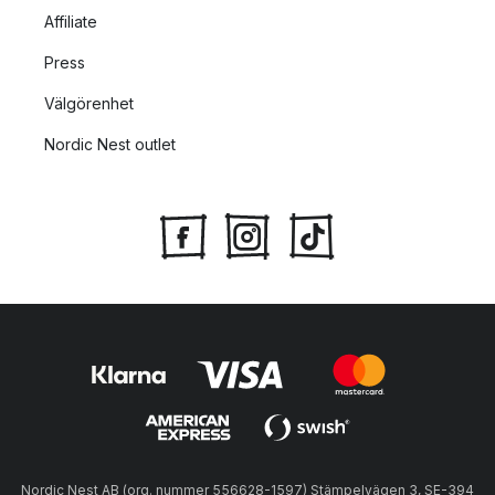
Affiliate
Press
Välgörenhet
Nordic Nest outlet
Nordic Nest AB (org. nummer 556628-1597) Stämpelvägen 3, SE-394