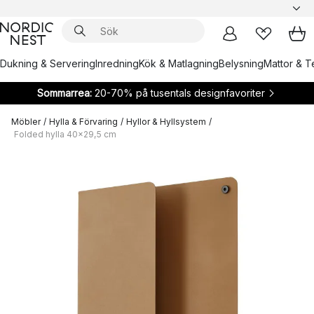
Dukning & Servering
Inredning
Kök & Matlagning
Belysning
Mattor & Te
Sommarrea:
20-70% på tusentals designfavoriter
Möbler
/
Hylla & Förvaring
/
Hyllor & Hyllsystem
/
Folded hylla 40x29,5 cm