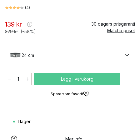
(
4
)
139 kr
30 dagars prisgaranti
Matcha priset
329 kr
(-58%)
24 cm
Lägg i varukorg
Spara som favorit
I lager
Mer info