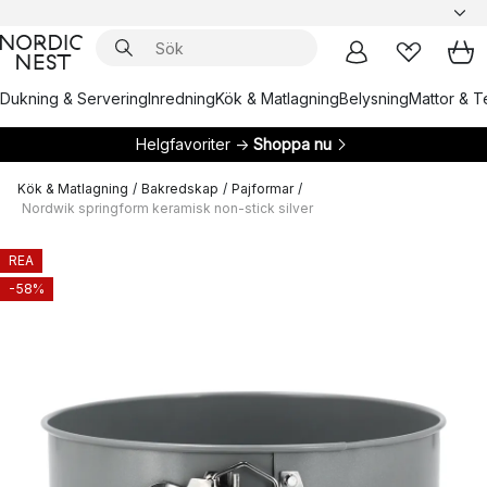
Dukning & Servering
Inredning
Kök & Matlagning
Belysning
Mattor & Te
Helgfavoriter →
Shoppa nu
Kök & Matlagning
/
Bakredskap
/
Pajformar
/
Nordwik springform keramisk non-stick silver
REA
-58%