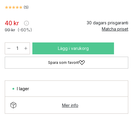
(
5
)
40 kr
30 dagars prisgaranti
Matcha priset
99 kr
(-60%)
Lägg i varukorg
Spara som favorit
I lager
Mer info