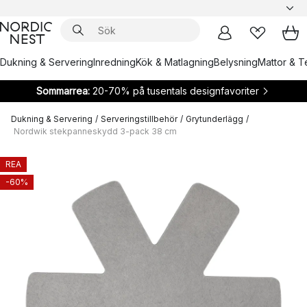
Dukning & Servering
Inredning
Kök & Matlagning
Belysning
Mattor & Te
Sommarrea:
20-70% på tusentals designfavoriter
Dukning & Servering
/
Serveringstillbehör
/
Grytunderlägg
/
Nordwik stekpanneskydd 3-pack 38 cm
REA
-60%